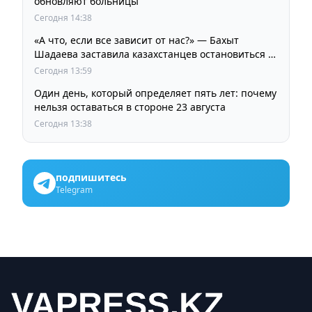
обновляют больницы
Сегодня 14:38
«А что, если все зависит от нас?» — Бахыт
Шадаева заставила казахстанцев остановиться и
задуматься
Сегодня 13:59
Один день, который определяет пять лет: почему
нельзя оставаться в стороне 23 августа
Сегодня 13:38
подпишитесь
Telegram