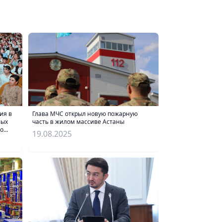
ия в
Глава МЧС открыл новую пожарную
вых
часть в жилом массиве Астаны
го
19.08.2025