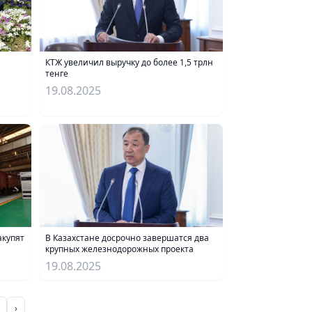
КТЖ увеличил выручку до более 1,5 трлн
тенге
19.08.2025
акупят
В Казахстане досрочно завершатся два
крупных железнодорожных проекта
19.08.2025
›