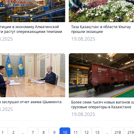
тиции в экономику Алматинской
Таза Қазақстан: в области Ұлытау
ти растут опережающими темпами
прошли экоакции
8.2025
19.08.2025
в заслушал отчет акима Шымкента
Более семи тысяч новых вагонов з
грузовые операторы в Казахстане
8.2025
19.08.2025
1
2
...
7
8
9
10
11
12
13
...
218
219