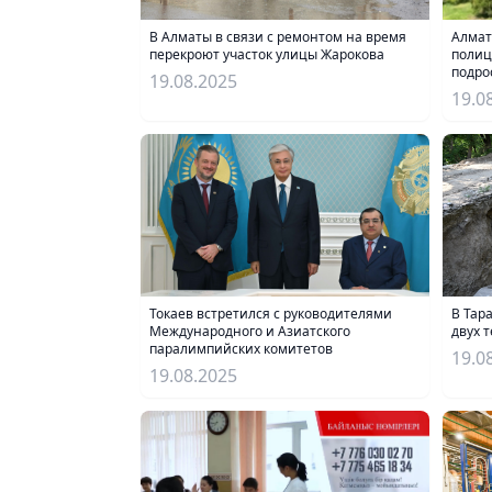
В Алматы в связи с ремонтом на время
Алмат
перекроют участок улицы Жарокова
полиц
подро
19.08.2025
19.0
В Тар
Токаев встретился с руководителями
двух 
Международного и Азиатского
паралимпийских комитетов
19.0
19.08.2025