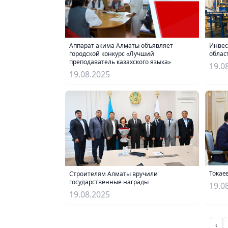
Аппарат акима Алматы объявляет
Инвес
городской конкурс «Лучший
облас
преподаватель казахского языка»
19.0
19.08.2025
Токае
Строителям Алматы вручили
государственные награды
19.0
19.08.2025
‹