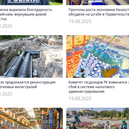
инка выразила благодарность
Прогнозы роста экономики Казахс
ейским, вернувшим домой
обсудили на штабе в Правительст
стка
19.08.2025
8.2025
азе продолжается реконструкция
Комитет госдоходов РК извинился 
тепловых магистралей
сбой в системе налогового
администрирования
8.2025
19.08.2025