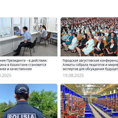
ние Президента – в действии:
Городская августовская конференц
ина в Казахстане становится
Алматы собрала педагогов и миро
пнее и качественнее
экспертов для обсуждения будуще
образования
8.2025
19.08.2025