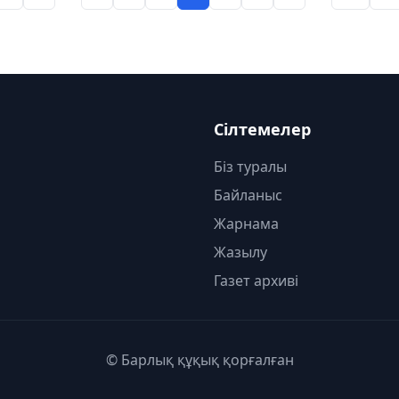
Сілтемелер
Біз туралы
Байланыс
Жарнама
Жазылу
Газет архиві
© Барлық құқық қорғалған