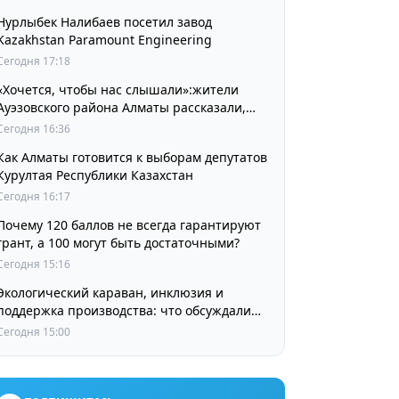
Нурлыбек Налибаев посетил завод
Kazakhstan Paramount Engineering
Сегодня 17:18
«Хочется, чтобы нас слышали»:жители
Ауэзовского района Алматы рассказали,
чего ждут от выборов депутатов Курултая
Сегодня 16:36
Как Алматы готовится к выборам депутатов
Курултая Республики Казахстан
Сегодня 16:17
Почему 120 баллов не всегда гарантируют
грант, а 100 могут быть достаточными?
Сегодня 15:16
Экологический караван, инклюзия и
поддержка производства: что обсуждали
партии в регионах
Сегодня 15:00