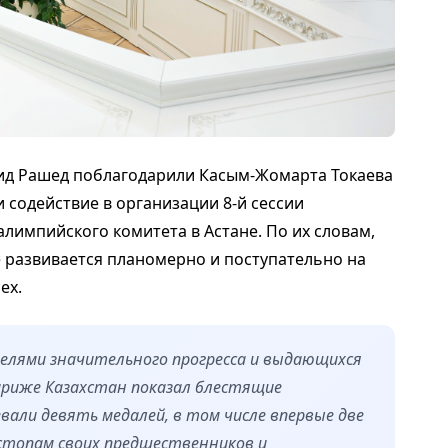
ид Рашед поблагодарили Касым-Жомарта Токаева
 содействие в организации 8-й сессии
лимпийского комитета в Астане. По их словам,
 развивается планомерно и поступательно на
ех.
телями значительного прогресса и выдающихся
ариже Казахстан показал блестящие
али девять медалей, в том числе впервые две
стопам своих предшественников и