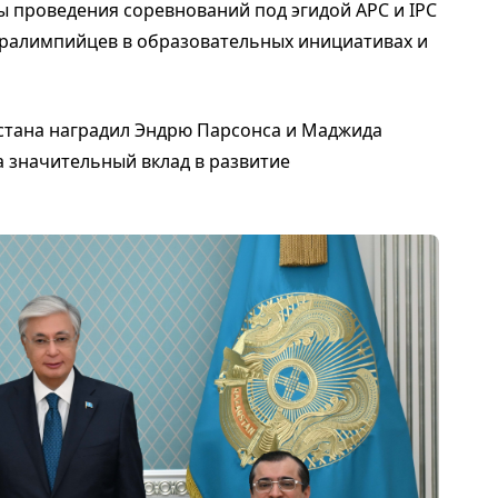
ы проведения соревнований под эгидой APC и IPC
паралимпийцев в образовательных инициативах и
стана наградил Эндрю Парсонса и Маджида
а значительный вклад в развитие