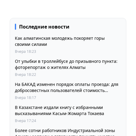
Последние новости
Как алматинская молодежь покоряет горы
своими силами
Вчера 18:23
От улыбки в троллейбусе до призывного пункта:
фоторепортаж о жителях Алматы
Вчера 18:22
На БАКАД изменен порядок оплаты проезда: для
добросовестных пользователей стоимость
остается прежней
Вчера 18:17
В Казахстане издали книгу с избранными
высказываниями Касым-Жомарта Токаева
Вчера 17:24
Более сотни работников Индустриальной зоны