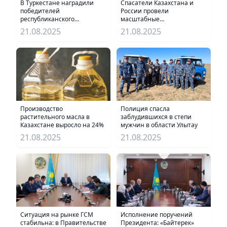
В Туркестане наградили
Спасатели Казахстана и
победителей
России провели
республиканского
масштабные
командного айтыса
трансграничные учения
21.08.2025
21.08.2025
Производство
Полиция спасла
растительного масла в
заблудившихся в степи
Казахстане выросло на 24%
мужчин в области Улытау
21.08.2025
21.08.2025
Исполнение поручений
Ситуация на рынке ГСМ
Президента: «Байтерек»
стабильна: в Правительстве