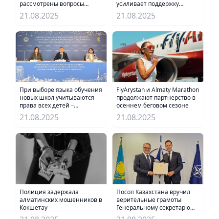
усиливает поддержку
рассмотрены вопросы
реального сектора
обеспечения внутренних
21.08.2025
21.08.2025
экономики
потребностей
FlyArystan и Almaty Marathon
При выборе языка обучения
продолжают партнерство в
новых школ учитываются
осеннем беговом сезоне
права всех детей –
Управление образования г.
21.08.2025
21.08.2025
Алматы
Посол Казахстана вручил
Полиция задержала
верительные грамоты
алматинских мошенников в
Генеральному секретарю
Кокшетау
НАТО