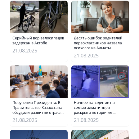
Серийный вор велосипедов
Десять ошибок родителей
задержан в Актобе
первоклассников назвала
психолог из Алматы
21.08.2025
21.08.2025
Ночное нападение на
Поручения Президента: В
семью алматинцев
Правительстве Казахстана
раскрыто по горячим
обсудили развитие отрасли
следам
редких и редкоземельных
21.08.2025
21.08.2025
металлов