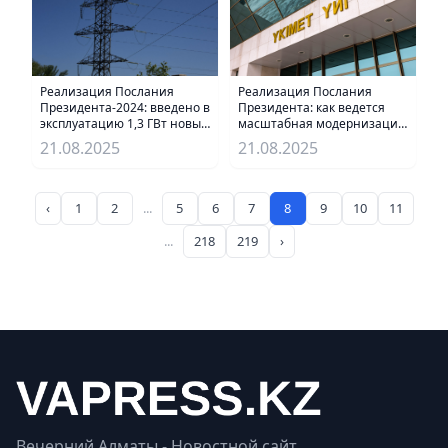
Реализация Послания
Реализация Послания
Президента-2024: введено в
Президента: как ведется
эксплуатацию 1,3 ГВт новых
масштабная модернизация
электрических мощностей
топливно-энергетического
21.08.2025
21.08.2025
комплекса в Казахстане
‹
1
2
...
5
6
7
8
9
10
11
...
218
219
›
Вечерний Алматы - Новостной сайт