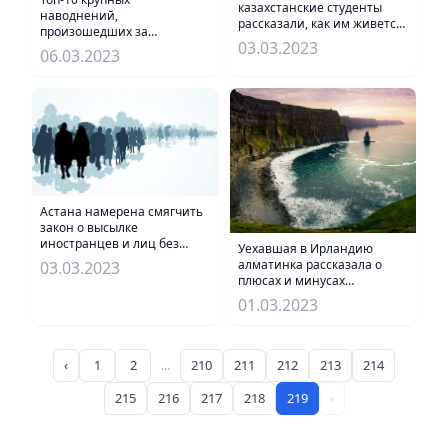
казахстанские студенты
наводнений,
рассказали, как им живется
произошедших за
за рубежом
03.03.2023
последнее десятилетие в
06.03.2023
Казахстане
Астана намерена смягчить
закон о высылке
иностранцев и лиц без
Уехавшая в Ирландию
гражданства
алматинка рассказала о
03.03.2023
плюсах и минусах
проживания в этой стране
01.03.2023
‹
1
2
...
210
211
212
213
214
215
216
217
218
219
›