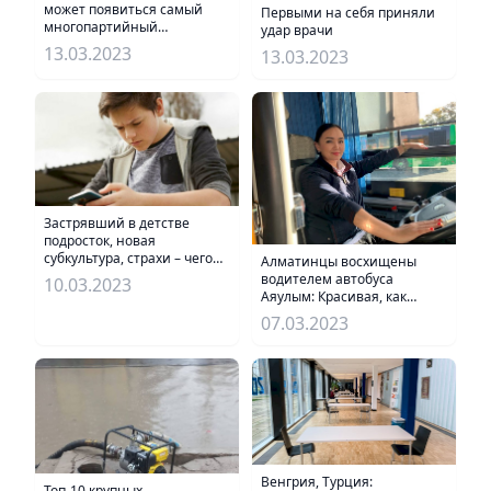
может появиться самый
Первыми на себя приняли
многопартийный
удар врачи
Парламент – политолог
13.03.2023
13.03.2023
Застрявший в детстве
подросток, новая
субкультура, страхи – чего
Алматинцы восхищены
не знают родители
водителем автобуса
10.03.2023
Аяулым: Красивая, как
актриса. Похожа на
07.03.2023
стюардессу
Венгрия, Турция:
Топ-10 крупных