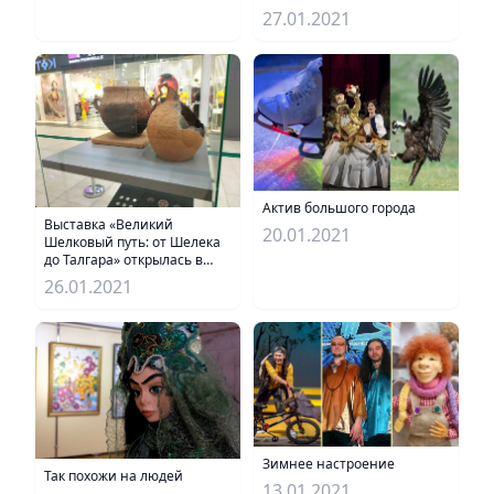
27.01.2021
Актив большого города
Выставка «Великий
20.01.2021
Шелковый путь: от Шелека
до Талгара» открылась в
Алматы
26.01.2021
Зимнее настроение
Так похожи на людей
13.01.2021