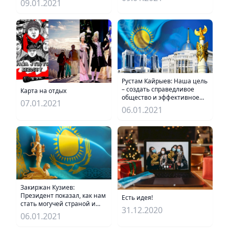
09.01.2021
Рустам Кайрыев: Наша цель
– создать справедливое
Карта на отдых
общество и эффективное
07.01.2021
государство
06.01.2021
Закиржан Кузиев:
Президент показал, как нам
Есть идея!
стать могучей страной и
31.12.2020
зрелой нацией
06.01.2021