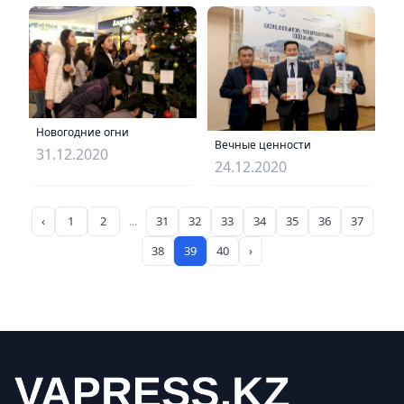
Новогодние огни
Вечные ценности
31.12.2020
24.12.2020
‹
1
2
...
31
32
33
34
35
36
37
38
39
40
›