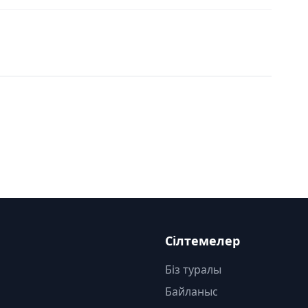
Сілтемелер
Біз туралы
Байланыс