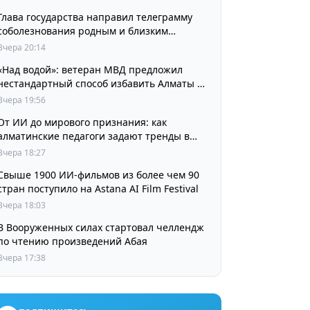
Глава государства направил телеграмму
соболезнования родным и близким
выдающегося кинорежиссера Ардака
Вчера 20:14
Амиркулова
«Над водой»: ветеран МВД предложил
нестандартный способ избавить Алматы от
пробок и смога
Вчера 19:56
От ИИ до мирового признания: как
алматинские педагоги задают тренды в
изучении языков
Вчера 18:27
Свыше 1900 ИИ-фильмов из более чем 90
стран поступило на Astana AI Film Festival
Вчера 18:03
В Вооруженных силах стартовал челлендж
по чтению произведений Абая
Вчера 17:38