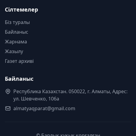
Сілтемелер
Біз туралы
Байланыс
Жарнама
Жазылу
Газет архиві
Байланыс
Республика Казахстан. 050022, г. Алматы, Адрес:
ул. Шевченко, 106а
almatyaqparat@gmail.com
© Барлық құқық қорғалған