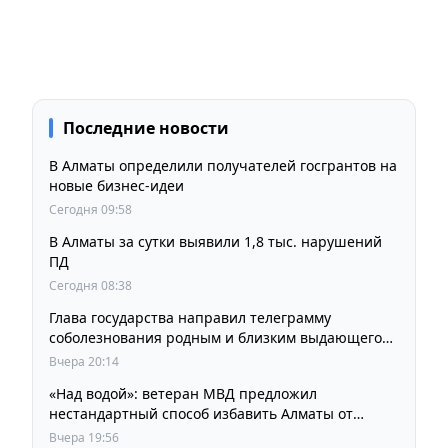
Последние новости
В Алматы определили получателей госгрантов на
новые бизнес-идеи
Сегодня 09:58
В Алматы за сутки выявили 1,8 тыс. нарушений
ПД
Сегодня 08:38
Глава государства направил телеграмму
соболезнования родным и близким выдающегося
кинорежиссера Ардака Амиркулова
Вчера 20:14
«Над водой»: ветеран МВД предложил
нестандартный способ избавить Алматы от
пробок и смога
Вчера 19:56