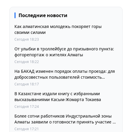
Последние новости
Как алматинская молодежь покоряет горы
своими силами
Сегодня 18:23
От улыбки в троллейбусе до призывного пункта:
фоторепортаж о жителях Алматы
Сегодня 18:22
На БАКАД изменен порядок оплаты проезда: для
добросовестных пользователей стоимость
остается прежней
Сегодня 18:17
В Казахстане издали книгу с избранными
высказываниями Касым-Жомарта Токаева
Сегодня 17:24
Более сотни работников Индустриальной зоны
Алматы заявили о готовности принять участие в
выборах членов Курылтая
Сегодня 17:21