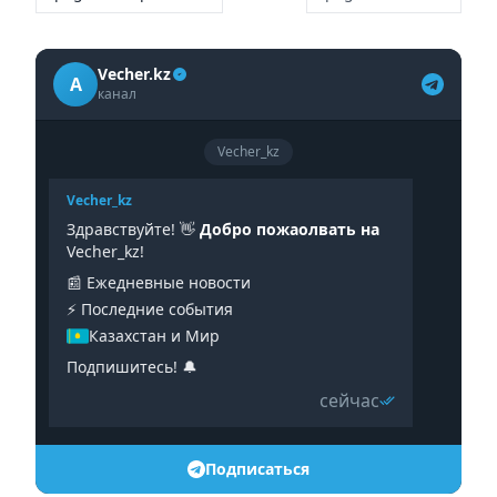
Vecher.kz
A
канал
Vecher_kz
Vecher_kz
Здравствуйте! 👋
Добро пожаолвать на
Vecher_kz!
📰 Ежедневные новости
⚡️ Последние события
Казахстан и Мир
Подпишитесь! 🔔
сейчас
Подписаться