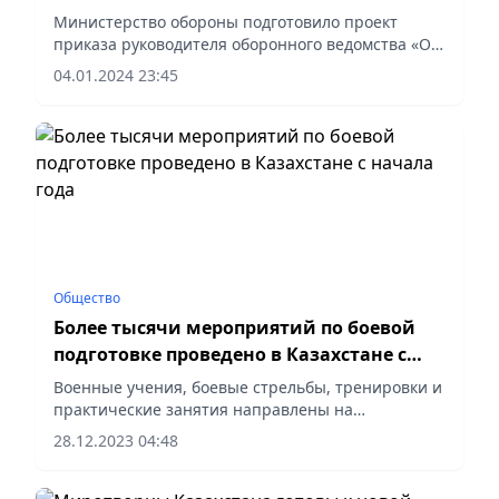
военных
Министерство обороны подготовило проект
приказа руководителя оборонного ведомства «Об
утверждении фасона и расцветки специальной
04.01.2024 23:45
формы одежды, знаков различия и нашиваемых
знаков отличия к ней,...
Общество
Более тысячи мероприятий по боевой
подготовке проведено в Казахстане с
начала года
Военные учения, боевые стрельбы, тренировки и
практические занятия направлены на
совершенствование боеготовности и
28.12.2023 04:48
боеспособности подразделений, системы
комплектования армии и развитие...