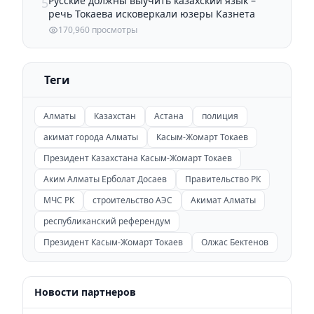
Русские должны выучить казахский язык –
5
речь Токаева исковеркали юзеры Казнета
170,960 просмотры
Теги
Алматы
Казахстан
Астана
полиция
акимат города Алматы
Касым-Жомарт Токаев
Президент Казахстана Касым-Жомарт Токаев
Аким Алматы Ерболат Досаев
Правительство РК
МЧС РК
строительство АЭС
Акимат Алматы
республиканский референдум
Президент Касым-Жомарт Токаев
Олжас Бектенов
Новости партнеров