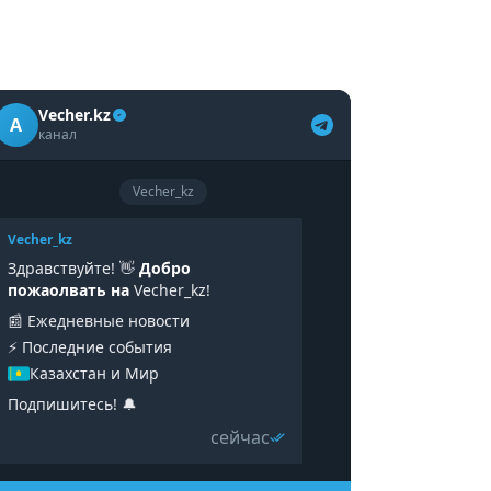
Vecher.kz
A
канал
Vecher_kz
Vecher_kz
Здравствуйте! 👋
Добро
пожаолвать на
Vecher_kz!
📰 Ежедневные новости
⚡️ Последние события
Казахстан и Мир
Подпишитесь! 🔔
сейчас