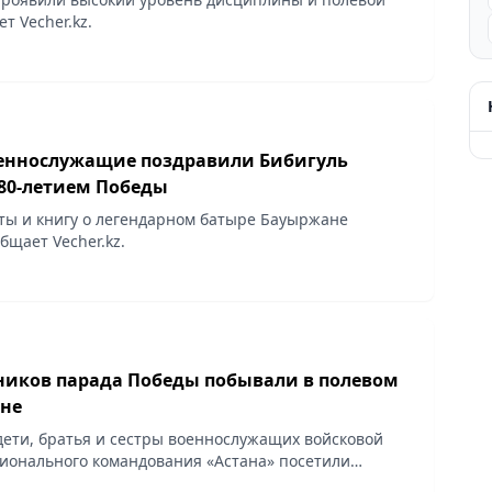
т Vecher.kz.
еннослужащие поздравили Бибигуль
 80-летием Победы
ты и книгу о легендарном батыре Бауыржане
щает Vecher.kz.
ников парада Победы побывали в полевом
ане
дети, братья и сестры военнослужащих войсковой
гионального командования «Астана» посетили
на окраине столицы, сообщает Vecher.kz.