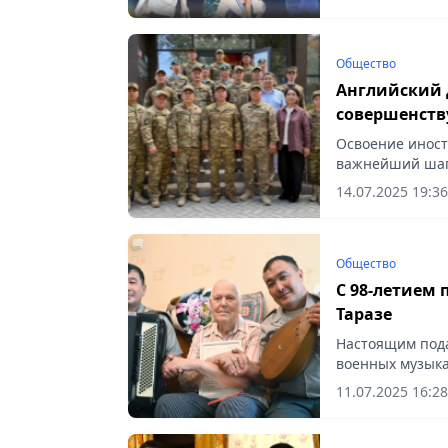
Общество
Английский 
совершенст
Освоение иностр
важнейший шаг 
в современных у
14.07.2025 19:36
Общество
С 98-летием
Таразе
Настоящим пода
военных музыка
11.07.2025 16:28