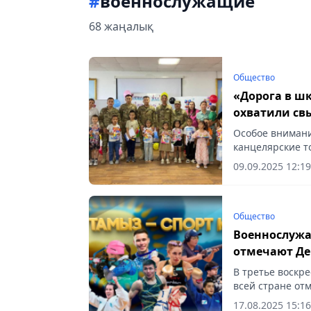
#
военнослужащие
68 жаңалық
Общество
«Дорога в ш
охватили св
Особое внимани
канцелярские т
принадлежности
09.09.2025 12:19
Общество
Военнослужа
отмечают Де
В третье воскр
всей стране от
17.08.2025 15:16