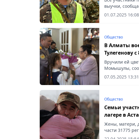
выучки, сообщае
01.07.2025 16:08
Общество
В Алматы во
Тулегенову с
Вручили ей цве
Момышулы, сооб
07.05.2025 13:31
Общество
Семьи участ
лагере в Аст
Жены, матери, 
части 31775 ре
полевой лагерь 
22.04.2025 15:54