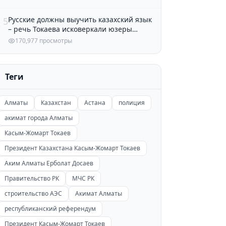
Русские должны выучить казахский язык
5
– речь Токаева исковеркали юзеры
Казнета
170,977 просмотры
Теги
Алматы
Казахстан
Астана
полиция
акимат города Алматы
Касым-Жомарт Токаев
Президент Казахстана Касым-Жомарт Токаев
Аким Алматы Ерболат Досаев
Правительство РК
МЧС РК
строительство АЭС
Акимат Алматы
республиканский референдум
Президент Касым-Жомарт Токаев