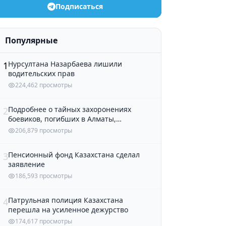
Подписаться
Популярные
Нурсултана Назарбаева лишили
1
водительских прав
224,462 просмотры
Подробнее о тайных захоронениях
2
боевиков, погибших в Алматы,
рассказали в полиции
206,879 просмотры
Пенсионный фонд Казахстана сделал
3
заявление
186,593 просмотры
Патрульная полиция Казахстана
4
перешла на усиленное дежурство
174,617 просмотры