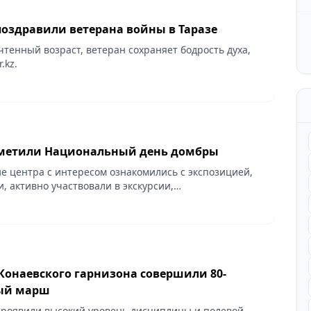
поздравили ветерана войны в Таразе
чтенный возраст, ветеран сохраняет бодрость духа,
.kz.
метили Национальный день домбры
 центра с интересом ознакомились с экспозицией,
, активно участвовали в экскурсии,
.kz.
Конаевского гарнизона совершили 80-
ый марш
проявили высокий уровень дисциплины и полевой