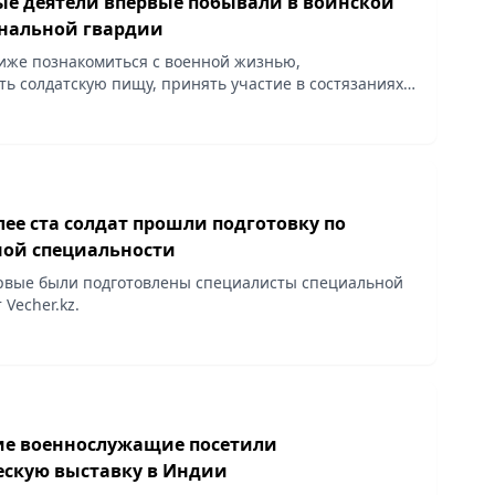
е деятели впервые побывали в воинской
нальной гвардии
лиже познакомиться с военной жизнью,
ть солдатскую пищу, принять участие в состязаниях,
.kz.
ее ста солдат прошли подготовку по
ной специальности
ервые были подготовлены специалисты специальной
 Vecher.kz.
ие военнослужащие посетили
скую выставку в Индии