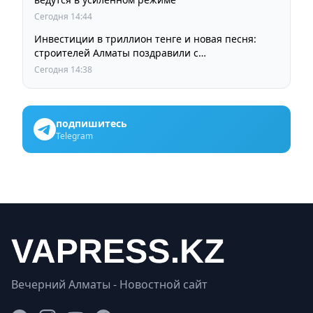
Сегодня 14:44
Инвестиции в триллион тенге и новая песня:
строителей Алматы поздравили с
профессиональным праздником
Сегодня 14:38
подпишитесь
Telegram
Вечерний Алматы - Новостной сайт