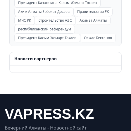
Президент Казахстана Касым-Жомарт Токаев
Аким Алматы Ерболат Досаев
Правительство РК
МЧС РК
строительство АЭС
Акимат Алматы
республиканский референдум
Президент Касым-Жомарт Токаев
Олжас Бектенов
Новости партнеров
Вечерний Алматы - Новостной сайт