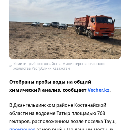
Комитет рыбного хозяйства Министерства сельского
хозяйства Республики Казахстан
Отобраны пробы воды на общий
химический анализ, сообщает
Vecher.kz
.
В Джангельдинском районе Костанайской
области на водоеме Татыр площадью 768
гектаров, расположенном возле поселка Тауш,
произошел
замор рыбы. По данным местных