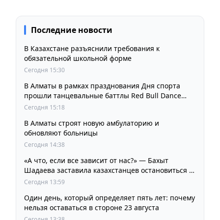
Последние новости
В Казахстане разъяснили требования к
обязательной школьной форме
Сегодня 15:30
В Алматы в рамках празднования Дня спорта
прошли танцевальные баттлы Red Bull Dance
Your Style
Сегодня 15:18
В Алматы строят новую амбулаторию и
обновляют больницы
Сегодня 14:38
«А что, если все зависит от нас?» — Бахыт
Шадаева заставила казахстанцев остановиться и
задуматься
Сегодня 13:59
Один день, который определяет пять лет: почему
нельзя оставаться в стороне 23 августа
Сегодня 13:38