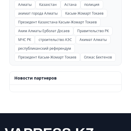
Алматы
Казахстан
Астана
полиция
акимат города Алматы
Касым-Жомарт Токаев
Президент Казахстана Касым-Жомарт Токаев
Аким Алматы Ерболат Досаев
Правительство РК
МЧС РК
строительство АЭС
Акимат Алматы
республиканский референдум
Президент Касым-Жомарт Токаев
Олжас Бектенов
Новости партнеров