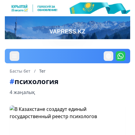
Басты бет
/
Тег
#
психология
4 жаңалық