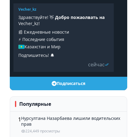
Vecher_kz
Здравствуйте! 👋
Добро пожаолвать на
Vecher_kz!
📰 Ежедневные новости
⚡️ Последние события
Казахстан и Мир
Подпишитесь! 🔔
сейчас
Подписаться
Популярные
Нурсултана Назарбаева лишили водительских
1
прав
224,449 просмотры