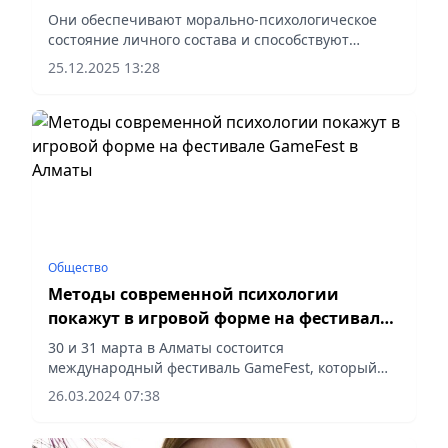
военнослужащих
Они обеспечивают морально-психологическое
состояние личного состава и способствуют
качественному выполнению служебных
25.12.2025 13:28
обязанностей, сообщает Vecher.kz.
Общество
Методы современной психологии
покажут в игровой форме на фестивале
GameFest в Алматы
30 и 31 марта в Алматы состоится
международный фестиваль GameFest, который
познакомит участников с методами передовой
26.03.2024 07:38
психологии в легкой и увлекательной игровой
форме.