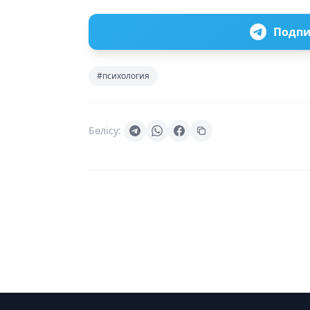
Подпи
#психология
Бөлісу: