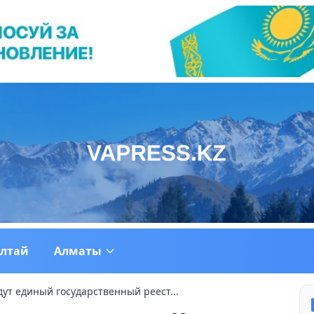
ултай
Алматы
дут единый государственный реест...