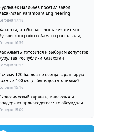
Нурлыбек Налибаев посетил завод
Kazakhstan Paramount Engineering
Сегодня 17:18
«Хочется, чтобы нас слышали»:жители
Ауэзовского района Алматы рассказали,
чего ждут от выборов депутатов Курултая
Сегодня 16:36
Как Алматы готовится к выборам депутатов
Курултая Республики Казахстан
Сегодня 16:17
Почему 120 баллов не всегда гарантируют
грант, а 100 могут быть достаточными?
Сегодня 15:16
Экологический караван, инклюзия и
поддержка производства: что обсуждали
партии в регионах
Сегодня 15:00