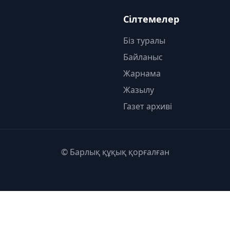
Сілтемелер
Біз туралы
Байланыс
Жарнама
Жазылу
Газет архиві
© Барлық құқық қорғалған