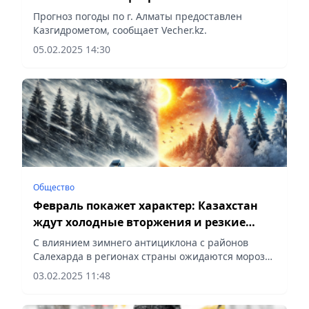
Прогноз погоды по г. Алматы предоставлен
Казгидрометом, сообщает Vecher.kz.
05.02.2025 14:30
Общество
Февраль покажет характер: Казахстан
ждут холодные вторжения и резкие
оттепели
С влиянием зимнего антициклона с районов
Салехарда в регионах страны ожидаются морозы
до минус 35 градусов
03.02.2025 11:48