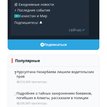
📰 Ежедневные новости
⚡️ Последние события
Казахстан и Мир
Подпишитесь! 🔔
сейчас
Подписаться
Популярные
Нурсултана Назарбаева лишили водительских
1
прав
224,466 просмотры
Подробнее о тайных захоронениях боевиков,
2
погибших в Алматы, рассказали в полиции
206,885 просмотры