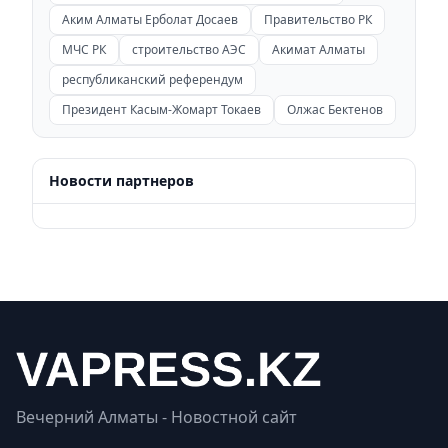
Аким Алматы Ерболат Досаев
Правительство РК
МЧС РК
строительство АЭС
Акимат Алматы
республиканский референдум
Президент Касым-Жомарт Токаев
Олжас Бектенов
Новости партнеров
Вечерний Алматы - Новостной сайт