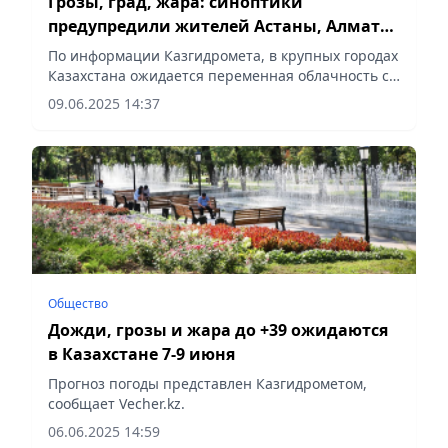
Грозы, град, жара: синоптики
предупредили жителей Астаны, Алматы
и Шымкента
По информации Казгидромета, в крупных городах
Казахстана ожидается переменная облачность с
дождями и грозами, сообщает Vecher.kz.
09.06.2025 14:37
Общество
Дожди, грозы и жара до +39 ожидаются
в Казахстане 7-9 июня
Прогноз погоды представлен Казгидрометом,
сообщает Vecher.kz.
06.06.2025 14:59