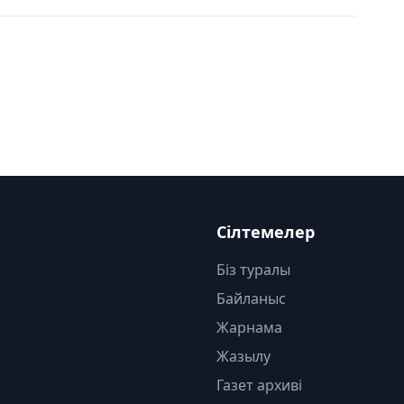
Сілтемелер
Біз туралы
Байланыс
Жарнама
Жазылу
Газет архиві