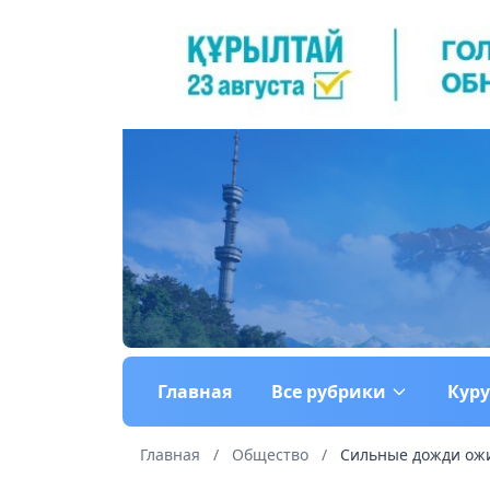
Главная
Все рубрики
Кур
Главная
/
Общество
/
Сильные дожди ожид