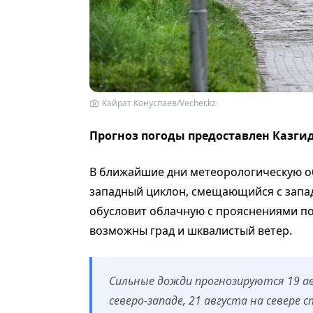
Кайрат Конуспаев/Vecher.kz
Прогноз погоды предоставлен Казги
В ближайшие дни метеорологическую об
западный циклон, смещающийся с запад
обусловит облачную с прояснениями по
возможны град и шквалистый ветер.
Сильные дожди прогнозируются 19 авг
северо-западе, 21 августа на севере