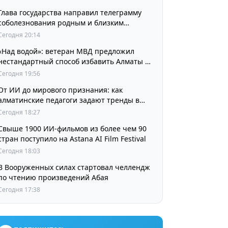
Глава государства направил телеграмму
соболезнования родным и близким
выдающегося кинорежиссера Ардака
Сегодня 20:14
Амиркулова
«Над водой»: ветеран МВД предложил
нестандартный способ избавить Алматы от
пробок и смога
Сегодня 19:56
От ИИ до мирового признания: как
алматинские педагоги задают тренды в
изучении языков
Сегодня 18:27
Свыше 1900 ИИ-фильмов из более чем 90
стран поступило на Astana AI Film Festival
Сегодня 18:03
В Вооруженных силах стартовал челлендж
по чтению произведений Абая
Сегодня 17:38