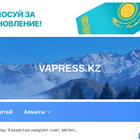
ултай
Алматы
ы: Казахстан накроет снег, метел...