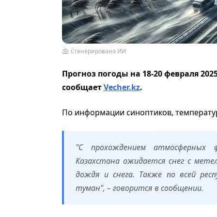
Сгенерировано ИИ
Прогноз погоды на 18-20 февраля 20
с
ообщает
Vecher.kz
.
По информации синоптиков, т
емперату
"С прохождением атмосферных 
Казахстана
ожидается снег с метель
дождя и снега. Также по всей респ
туман", – говорится в сообщении.