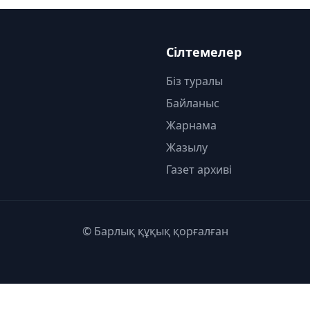
Сілтемелер
Біз туралы
Байланыс
Жарнама
Жазылу
Газет архиві
© Барлық құқық қорғалған