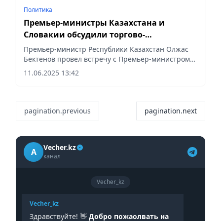
Политика
Премьер-министры Казахстана и
Словакии обсудили торгово-
экономическое сотрудничество
Премьер-министр Республики Казахстан Олжас
Бектенов провел встречу с Премьер-министром
Словацкой Республики Робертом Фицо,
11.06.2025 13:42
прибывшим с первым официальным визитом в
РК, сообщает Vecher.kz.
pagination.previous
pagination.next
Vecher.kz
A
канал
Vecher_kz
Vecher_kz
Здравствуйте! 👋
Добро пожаолвать на