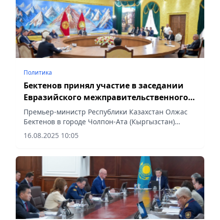
Политика
Бектенов принял участие в заседании
Евразийского межправительственного
совета
Премьер-министр Республики Казахстан Олжас
Бектенов в городе Чолпон-Ата (Кыргызстан)
принял участие в коллективной встрече
16.08.2025 10:05
Президента Кыргызской Республики Садыра
Жапарова с главами делегаций...