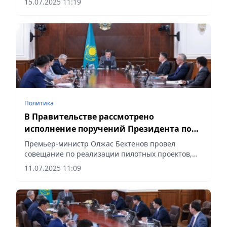
15.07.2025 11:19
месяцев текущего года, сообщает Vecher.kz.
Политика
В Правительстве рассмотрено
исполнение поручений Президента по
интеграции цифрового тенге в
Премьер-министр Олжас Бектенов провел
бюджетную политику
совещание по реализации пилотных проектов,
связанных с маркировкой и отслеживанием денег
11.07.2025 11:09
с помощью цифрового тенге, сообщает Vecher.kz.