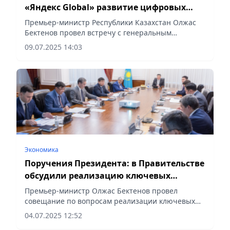
«Яндекс Global» развитие цифровых
сервисов
Премьер-министр Республики Казахстан Олжас
Бектенов провел встречу с генеральным
директором «Яндекс Global» Даниилом Шулейко
09.07.2025 14:03
и руководителем Yandex Qazaqstan Тимуром
Шалекеновым. Обсуждены...
Экономика
Поручения Президента: в Правительстве
обсудили реализацию ключевых
энергопроектов
Премьер-министр Олжас Бектенов провел
совещание по вопросам реализации ключевых
энергетических и инфокоммуникационных
04.07.2025 12:52
проектов в рамках исполнения поручений