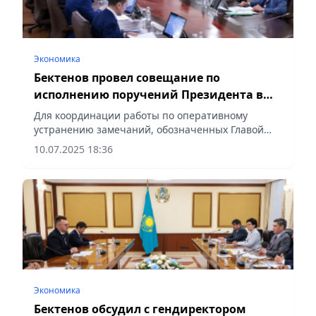
Экономика
Бектенов провел совещание по
исполнению поручений Президента в
сфере туризма
Для координации работы по оперативному
устранению замечаний, обозначенных Главой
государства, заместитель Премьер-министра
10.07.2025 18:36
Ермек Кошербаев и министр туризма и спорта
Ербол Мырзабосынов...
Экономика
Бектенов обсудил с гендиректором