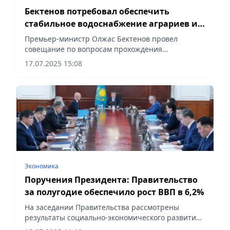
Бектенов потребовал обеспечить
стабильное водоснабжение аграриев и
жителей южных регионов
Премьер-министр Олжас Бектенов провел
совещание по вопросам прохождения
вегетационного периода и обеспечения южных
17.07.2025 15:08
регионов страны поливной водой в рамках
исполнения поставленных Президентом задач...
Экономика
Поручения Президента: Правительство
за полугодие обеспечило рост ВВП в 6,2%
На заседании Правительства рассмотрены
результаты социально-экономического развития
и исполнения республиканского бюджета за 6