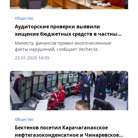
Общество
Аудиторские проверки выявили
хищение бюджетных средств в частных
школах и нецелевое использование в
Министр финансов привел многочисленные
АПК
факты нарушений, сообщает Vecher.kz.
23.01.2026 14:09
Общество
Бектенов посетил Карачаганакское
нефтегазоконденсатное и Чинаревское