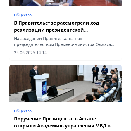
Общество
В Правительстве рассмотрели ход
реализации президентской
инициативы «Таза Қазақстан»
На заседании Правительства под
председательством Премьер-министра Олжаса
Бектенова рассмотрен вопрос реализации
25.06.2025 14:14
инициативы Главы государства «Таза Қазақстан»,
сообщает Vecher.kz.
Общество
Поручение Президента: в Астане
открыли Академию управления МВД в