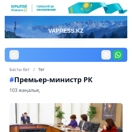
Басты бет
/
Тег
#
Премьер-министр РК
103 жаңалық