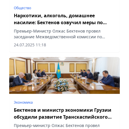
Общество
Наркотики, алкоголь, домашнее
насилие: Бектенов озвучил меры по
профилактике правонарушений
Премьер-Министр Олжас Бектенов провел
заседание Межведомственной комиссии по
профилактике правонарушений при
24.07.2025 11:18
Правительстве РК, сообщает Vecher.kz.
Экономика
Бектенов и министр экономики Грузии
обсудили развитие Транскаспийского
маршрута
Премьер-министр Олжас Бектенов провел