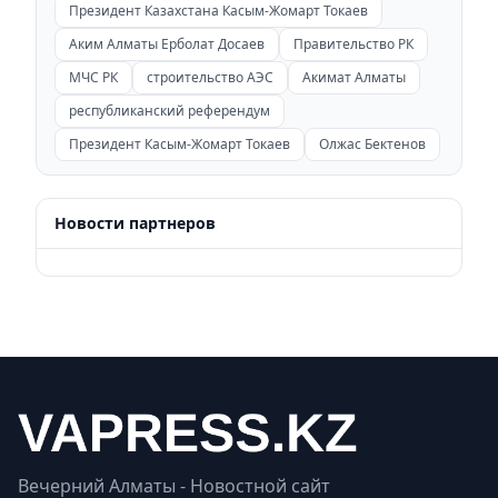
Президент Казахстана Касым-Жомарт Токаев
Аким Алматы Ерболат Досаев
Правительство РК
МЧС РК
строительство АЭС
Акимат Алматы
республиканский референдум
Президент Касым-Жомарт Токаев
Олжас Бектенов
Новости партнеров
Вечерний Алматы - Новостной сайт