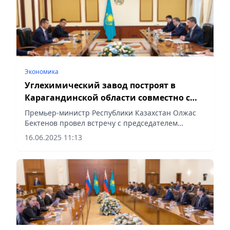
Экономика
Углехимический завод построят в
Карагандинской области совместно с
китайской компанией
Премьер-министр Республики Казахстан Олжас
Бектенов провел встречу с председателем
правления Shandong Energy Group Co. Ли Вэем,
16.06.2025 11:13
сообщает Vecher.kz.