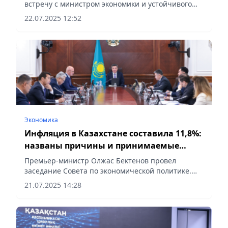
встречу с министром экономики и устойчивого
развития Грузии Мариам Квривишвили,
22.07.2025 12:52
сообщает Vecher.kz
Экономика
Инфляция в Казахстане составила 11,8%:
названы причины и принимаемые
меры
Премьер-министр Олжас Бектенов провел
заседание Совета по экономической политике.
Рассмотрены меры по сдерживанию инфляции и
21.07.2025 14:28
параметры прогноза социально-экономического
развития страны на...