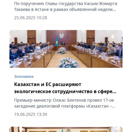
рамках недели «Закон и Порядок»
По поручению Главы государства Касым-Жомарта
Токаева в Астане в рамках объявленной недели
«Закона и порядка» состоялось открытие
25.06.2025 10:28
Академии управления МВД РК,
сообщает Vecher.kz.
Экономика
Казахстан и ЕС расширяют
экологическое сотрудничество в сфере
водных ресурсов и управления отходами
Премьер-министр Олжас Бектенов провел 17-ое
заседание диалоговой платформы «Казахстан –
Евросоюз», посвященное управлению водными
19.06.2025 13:39
ресурсами и отходами, сообщает Vecher.kz.