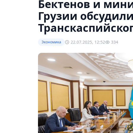
Бектенов и мин
Грузии обсудил
Транскаспийско
22.07.2025, 12:52
334
Экономика