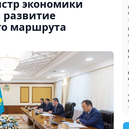
истр экономики
и развитие
го маршрута