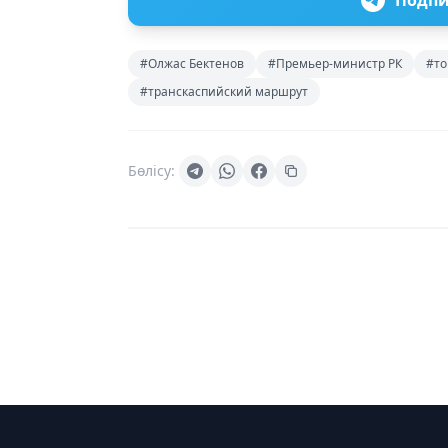
#Олжас Бектенов
#Премьер-министр РК
#то
#транскаспийский маршрут
Бөлісу: