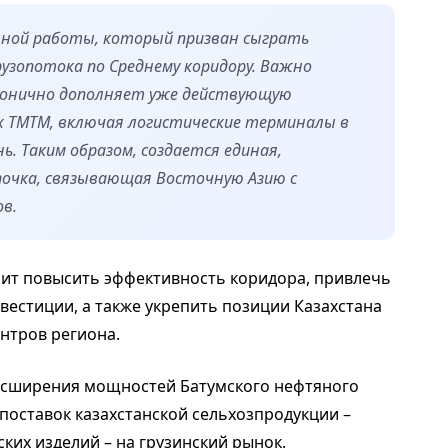
тной работы, который призван сыграть
рузопотока по Среднему коридору. Важно
онично дополняет уже действующую
х ТМТМ, включая логистические терминалы в
ь. Таким образом, создается единая,
почка, связывающая Восточную Азию с
в.
ит повысить эффективность коридора, привлечь
вестиции, а также укрепить позиции Казахстана
ентров региона.
асширения мощностей Батумского нефтяного
 поставок казахстанской сельхозпродукции –
ких изделий – на грузинский рынок.