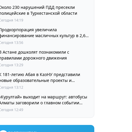
Около 230 нарушений ПДД пресекли
полицейские в Туркестанской области
Сегодня 14:19
Продкорпорация увеличила
финансирование масличных культур в 2,6
раза
Сегодня 13:56
В Астане дошколят познакомили с
правилами дорожного движения
Сегодня 13:29
К 181-летию Абая в КазНУ представили
новые образовательные проекты и
разработки в области абаеведения
Сегодня 13:12
«Курултай» выходит на маршрут: автобусы
Алматы заговорили о главном событии
августа
Сегодня 12:49