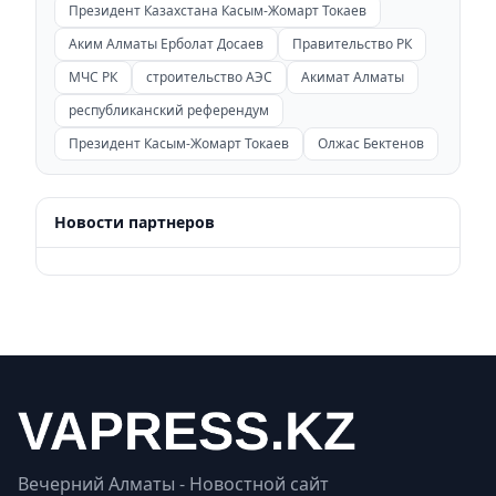
Президент Казахстана Касым-Жомарт Токаев
Аким Алматы Ерболат Досаев
Правительство РК
МЧС РК
строительство АЭС
Акимат Алматы
республиканский референдум
Президент Касым-Жомарт Токаев
Олжас Бектенов
Новости партнеров
Вечерний Алматы - Новостной сайт