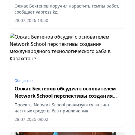
энергетического и коммунального
Олжас Бектенов поручил нарастить темпы работ,
секторов
сообщает vapress.kz.
28.07.2026 13:50
Общество
Олжас Бектенов обсудил с основателем
Network School перспективы создания
международного технологического хаба
Проекты Network School реализуются за счет
в Казахстане
частных средств, без привлечения
государственного финансирования, сообщает
28.07.2026 09:02
корреспондент vapress.kz.