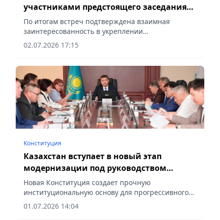
участниками предстоящего заседания
Совета иностранных инвесторов при
По итогам встреч подтверждена взаимная
Президенте РК
заинтересованность в укреплении
инвестиционного сотрудничества, сообщает
02.07.2026 17:15
vapress.kz.
Конституция
Казахстан вступает в новый этап
модернизации под руководством
Касым-Жомарта Токаева – Олжас
Новая Конституция создает прочную
Бектенов
институциональную основу для прогрессивного
развития, сообщает vapress.kz.
01.07.2026 14:04