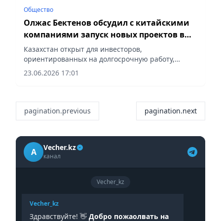
Общество
Олжас Бектенов обсудил с китайскими
компаниями запуск новых проектов в
АПК, промышленности и цифровизации
Казахстан открыт для инвесторов,
ориентированных на долгосрочную работу,
сообщает корреспондент vapress.kz.
23.06.2026 17:01
pagination.previous
pagination.next
Vecher.kz
A
канал
Vecher_kz
Vecher_kz
Здравствуйте! 👋
Добро пожаолвать на