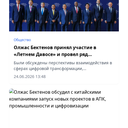
Общество
Олжас Бектенов принял участие в
«Летнем Давосе» и провел ряд
двусторонних встреч
Были обсуждены перспективы взаимодействия в
сферах цифровой трансформации,
искусственного интеллекта, привлечения
24.06.2026 13:48
инвестиций, сообщает корреспондент vapress.kz.