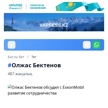
Басты бет
/
Тег
#
Олжас Бектенов
487 жаңалық