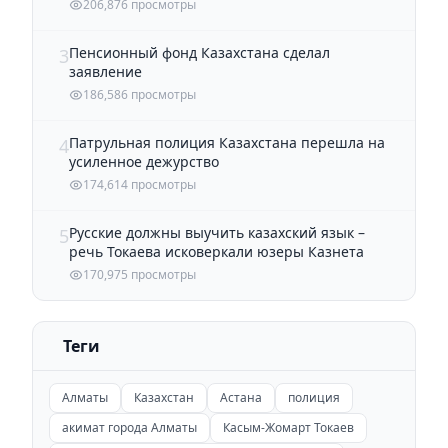
206,876 просмотры
Пенсионный фонд Казахстана сделал
3
заявление
186,586 просмотры
Патрульная полиция Казахстана перешла на
4
усиленное дежурство
174,614 просмотры
Русские должны выучить казахский язык –
5
речь Токаева исковеркали юзеры Казнета
170,975 просмотры
Теги
Алматы
Казахстан
Астана
полиция
акимат города Алматы
Касым-Жомарт Токаев