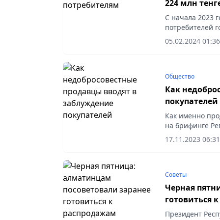
224 млн тен
С начала 2023 
потребителей г
обращений от ж
05.02.2024 01:36
оказанию юриди
Общество
Как недобро
покупателей
Как именно про
на брифинге Ре
президент Респ
17.11.2023 06:31
«Национальная л
Советы
Черная пятн
готовиться 
Президент Респ