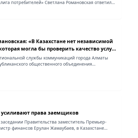
лига потребителей» Светлана Романовская ответила
налистов на пресс-конференции, организованной
лужбой...
мановская: «В Казахстане нет независимой
которая могла бы проверить качество услуг
отовой связи»
гиональной службы коммуникаций города Алматы
убликанского общественного объединения
лига потребителей» Светлана
бщила, что доказать в суде...
е усиливают права заемщиков
 заседании Правительства заместитель Премьер-
истр финансов Ерулан Жамаубаев, в Казахстане
илить деятельность банковского омбудсмена и