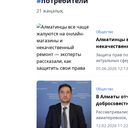
#
потребители
21 жаңалық
Общество
Алматинцы в
некачествен
защитить св
Защита прав по
актуальных сфе
vecher.kz.
05.06.2026 12:13
Общество
В Алматы от
добросовест
Рассматривалис
авиаперевозок,
Vecher.kz.
12.02.2026 11:22