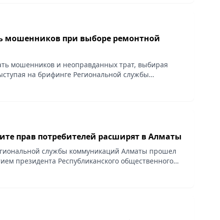
ь мошенников при выборе ремонтной
ть мошенников и неоправданных трат, выбирая
ыступая на брифинге Региональной службы
орода Алматы назвала президент Республиканского
.
ите прав потребителей расширят в Алматы
егиональной службы коммуникаций Алматы прошел
тием президента Республиканского общественного
ациональная лига потребителей» Светланы
к стало...