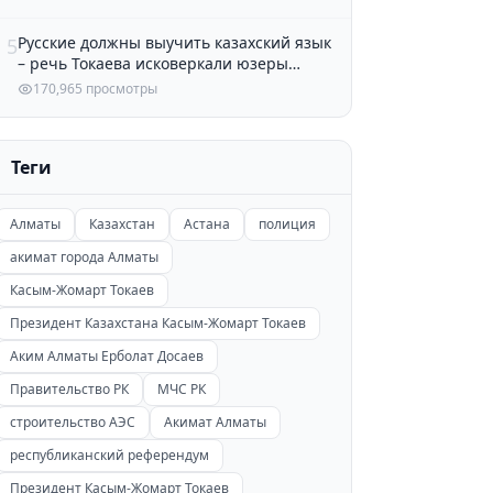
Русские должны выучить казахский язык
5
– речь Токаева исковеркали юзеры
Казнета
170,965 просмотры
Теги
Алматы
Казахстан
Астана
полиция
акимат города Алматы
Касым-Жомарт Токаев
Президент Казахстана Касым-Жомарт Токаев
Аким Алматы Ерболат Досаев
Правительство РК
МЧС РК
строительство АЭС
Акимат Алматы
республиканский референдум
Президент Касым-Жомарт Токаев