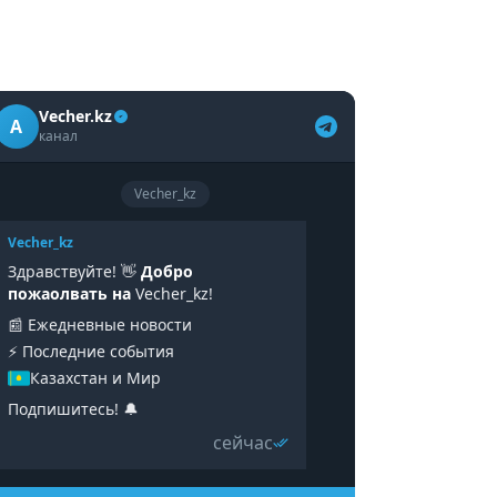
Vecher.kz
A
канал
Vecher_kz
Vecher_kz
Здравствуйте! 👋
Добро
пожаолвать на
Vecher_kz!
📰 Ежедневные новости
⚡️ Последние события
Казахстан и Мир
Подпишитесь! 🔔
сейчас