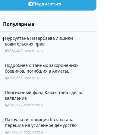
Подписаться
Популярные
Нурсултана Назарбаева лишили
1
водительских прав
224,449 просмотры
Подробнее о тайных захоронениях
2
боевиков, погибших в Алматы,
рассказали в полиции
206,865 просмотры
Пенсионный фонд Казахстана сделал
3
заявление
186,577 просмотры
Патрульная полиция Казахстана
4
перешла на усиленное дежурство
174,604 просмотры