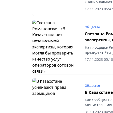
«Национальная 
на вопросы жур
17.11.2023 05:47
Региональной с
Общество
Светлана Ро
экспертизы, 
операторов с
На площадке Ре
президент Респ
«Национальная 
17.11.2023 05:10
Романовская соо
Общество
В Казахстан
Как сообщил на
Министра – мин
планируется ус
31.10.2023 04:58