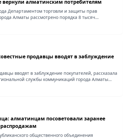
ге вернули алматинским потребителям
года Департаментом торговли и защиты прав
орода Алматы рассмотрено порядка 8 тысяч
ителей. По результатам внеплановых проверок и
ческих...
совестные продавцы вводят в заблуждение
давцы вводят в заблуждение покупателей, рассказала
гиональной службы коммуникаций города Алматы
убликанского общественного объединения
ига...
ица: алматинцам посоветовали заранее
к распродажам
убликанского общественного объединения