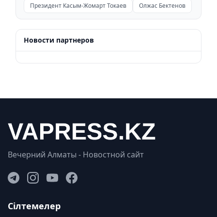
Президент Касым-Жомарт Токаев
Олжас Бектенов
Новости партнеров
Вечерний Алматы - Новостной сайт
Сілтемелер