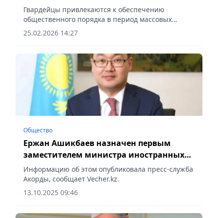
«Оңтүстік» Национальной гвардии МВД
Гвардейцы привлекаются к обеспечению
РК
общественного порядка в период массовых
мероприятий и в условиях чрезвычайных
25.02.2026 14:27
ситуаций, сообщает Vecher.kz.
Общество
Ержан Ашикбаев назначен первым
заместителем министра иностранных
дел
Информацию об этом опубликовала пресс-служба
Акорды, сообщает Vecher.kz.
13.10.2025 09:46