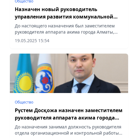
Общество
Назначен новый руководитель
управления развития коммунальной
инфраструктуры города Алматы
До настоящего назначения был заместителем
руководителя аппарата акима города Алматы,
сообщает Vecher.kz.
19.05.2025 15:54
Общество
Рүстем Досқожа назначен заместителем
руководителя аппарата акима города
Алматы
До назначения занимал должность руководителя
отдела организационной и контрольной работы