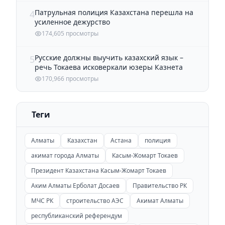
Патрульная полиция Казахстана перешла на
4
усиленное дежурство
174,605 просмотры
Русские должны выучить казахский язык –
5
речь Токаева исковеркали юзеры Казнета
170,966 просмотры
Теги
Алматы
Казахстан
Астана
полиция
акимат города Алматы
Касым-Жомарт Токаев
Президент Казахстана Касым-Жомарт Токаев
Аким Алматы Ерболат Досаев
Правительство РК
МЧС РК
строительство АЭС
Акимат Алматы
республиканский референдум