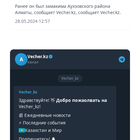
Турсунбаев
Ранее он был замакима Ауэзовского района
Алматы, сообщает Vecher.kz, сообщает Vecher.kz.
28.05.2024 12:57
Vecher.kz
A
канал
Vecher_kz
Vecher_kz
Здравствуйте! 👋
Добро пожаолвать на
Vecher_kz!
📰 Ежедневные новости
⚡️ Последние события
Казахстан и Мир
Подпишитесь! 🔔