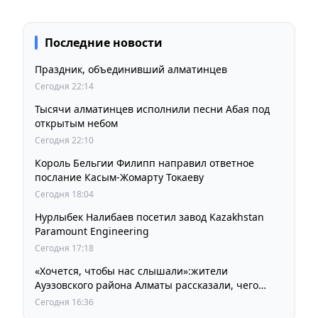
Последние новости
Праздник, объединивший алматинцев
Сегодня 22:14
Тысячи алматинцев исполнили песни Абая под
открытым небом
Сегодня 22:10
Король Бельгии Филипп направил ответное
послание Касым-Жомарту Токаеву
Сегодня 18:04
Нурлыбек Налибаев посетил завод Kazakhstan
Paramount Engineering
Сегодня 17:18
«Хочется, чтобы нас слышали»:жители
Ауэзовского района Алматы рассказали, чего
ждут от выборов депутатов Курултая
Сегодня 16:36