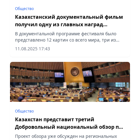
Общество
Казахстанский документальный фильм
получил одну из главных наград
фестиваля в Нью-Йорке
В документальной программе фестиваля было
представлено 12 картин со всего мира, три из
которых были удостоены номинаций,
11.08.2025 17:43
сообщает Vecher.kz.
Общество
Казахстан представит третий
Добровольный национальный обзор по
Целям устойчивого развития на форуме
Проект обзора уже обсужден на региональных