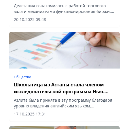
Делегация ознакомилась с работой торгового
зала и механизмами функционирования биржи,
сообщает Vecher.kz.
20.10.2025 09:48
Общество
Школьница из Астаны стала членом
исследовательской программы Нью-
Йоркской академии наук
Аэлита была принята в эту программу благодаря
уровню владения английским языком,
академическим достижениям, интересу к науке,
17.10.2025 17:31
сообщает Vecher.kz.