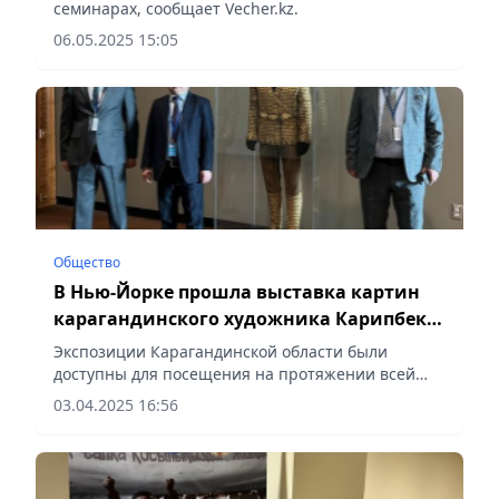
ООН в Нью-Йорке
семинарах, сообщает Vecher.kz.
06.05.2025 15:05
Общество
В Нью-Йорке прошла выставка картин
карагандинского художника Карипбека
Куюкова
Экспозиции Карагандинской области были
доступны для посещения на протяжении всей
конференции, сообщает Vecher.kz.
03.04.2025 16:56