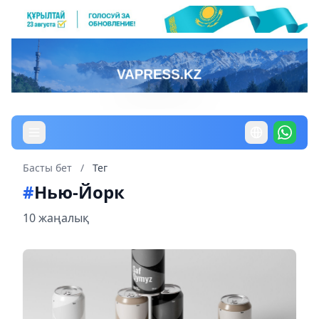
Басты бет
/
Тег
#
Нью-Йорк
10 жаңалық