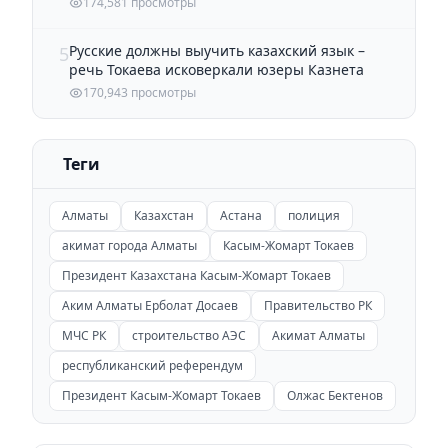
174,581 просмотры
Русские должны выучить казахский язык –
5
речь Токаева исковеркали юзеры Казнета
170,943 просмотры
Теги
Алматы
Казахстан
Астана
полиция
акимат города Алматы
Касым-Жомарт Токаев
Президент Казахстана Касым-Жомарт Токаев
Аким Алматы Ерболат Досаев
Правительство РК
МЧС РК
строительство АЭС
Акимат Алматы
республиканский референдум
Президент Касым-Жомарт Токаев
Олжас Бектенов