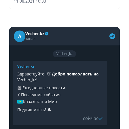
11.08.2021 10:33
Vecher.kz
A
канал
Vecher_kz
Vecher_kz
Здравствуйте! 👋
Добро пожаолвать на
Vecher_kz!
📰 Ежедневные новости
⚡️ Последние события
Казахстан и Мир
Подпишитесь! 🔔
сейчас