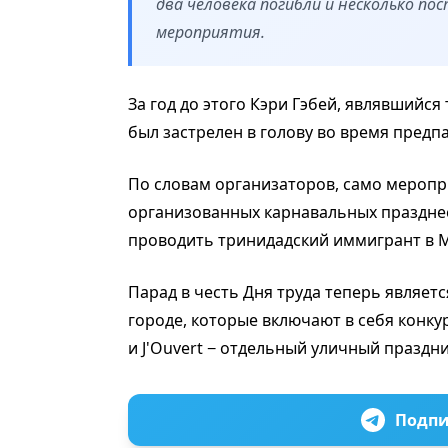
два человека погибли и несколько п
мероприятия.
За год до этого Кэри Гэбей, являвшийс
был застрелен в голову во время предп
По словам организаторов, само меропр
организованных карнавальных празднес
проводить тринидадский иммигрант в М
Парад в честь Дня труда теперь являе
городе, которые включают в себя конку
и J'Ouvert − отдельный уличный празд
Подпи