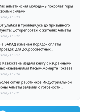
Как алматинская молодежь покоряет горы
своими силами
Сегодня 18:23
От улыбки в троллейбусе до призывного
пункта: фоторепортаж о жителях Алматы
Сегодня 18:22
На БАКАД изменен порядок оплаты
проезда: для добросовестных
пользователей стоимость остается
Сегодня 18:17
прежней
В Казахстане издали книгу с избранными
высказываниями Касым-Жомарта Токаева
Сегодня 17:24
Более сотни работников Индустриальной
зоны Алматы заявили о готовности
принять участие в выборах членов
Сегодня 17:21
Курылтая