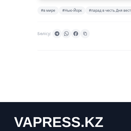
#в мире
#Нью-Йорк
#парад в честь Дня вес
Бөлісу: