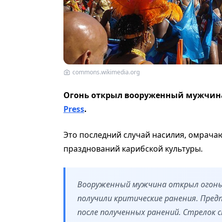
commons.wikimedia.org
Огонь открыл вооруженный мужчина
Press
.
Это последний случай насилия, омрача
празднований карибской культуры.
Вооруженный мужчина открыл огонь п
получили критические ранения. Пре
после полученных ранений. Стрелок с