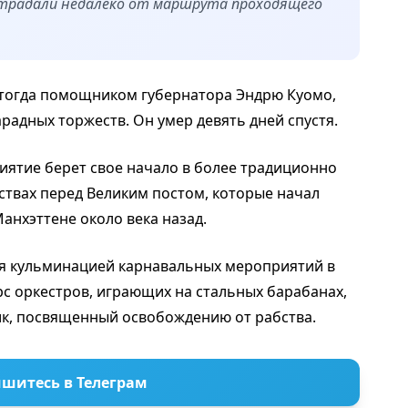
острадали недалеко от маршрута проходящего
я тогда помощником губернатора Эндрю Куомо,
арадных торжеств. Он умер девять дней спустя.
иятие берет свое начало в более традиционно
твах перед Великим постом, которые начал
анхэттене около века назад.
тся кульминацией карнавальных мероприятий в
рс оркестров, играющих на стальных барабанах,
ник, посвященный освобождению от рабства.
шитесь в Телеграм