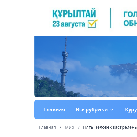
Главная
Все рубрики
Кур
Главная
/
Мир
/
Пять человек застрелены 