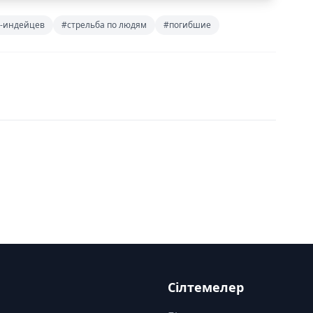
т-индейцев
#стрельба по людям
#погибшие
Сілтемелер