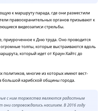
щую к маршруту парада, где они разместили
ители правоохранительных органов призывают к
меющиеся видеозаписи стрельбы.
, приуроченное к Дню труда. Оно проводится
т огромные толпы, которые выстраиваются вдоль
маршрута, который идет от Краун-Хайтс до
х политиков, многие из которых имеют вест-
ов большой карибской общины города.
нные с ним торжества являются радостным
 они сопровождались насилием. В 2016 году