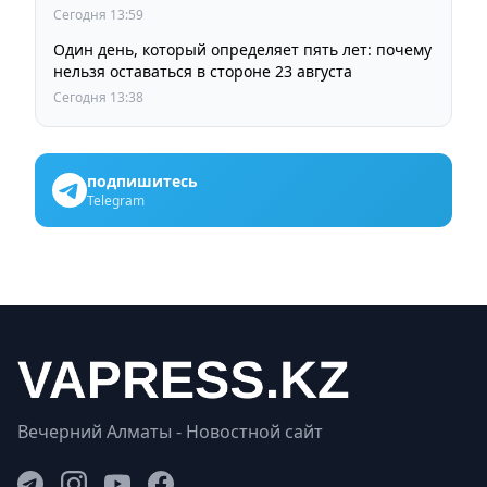
задуматься
Сегодня 13:59
Один день, который определяет пять лет: почему
нельзя оставаться в стороне 23 августа
Сегодня 13:38
подпишитесь
Telegram
Вечерний Алматы - Новостной сайт