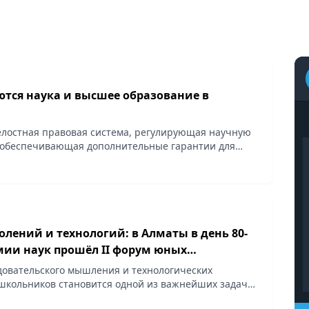
ются наука и высшее образование в
лостная правовая система, регулирующая научную
 обеспечивающая дополнительные гарантии для
кого сообщества, сообщает корреспондент vapress.kz.
олений и технологий: в Алматы в день 80-
мии наук прошёл II форум юных
лей
довательского мышления и технологических
школьников становится одной из важнейших задач
общает Vecher.kz.