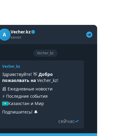
Vecher.kz
A
канал
Vecher_kz
Vecher_kz
Здравствуйте! 👋
Добро
пожаолвать на
Vecher_kz!
📰 Ежедневные новости
⚡️ Последние события
Казахстан и Мир
Подпишитесь! 🔔
сейчас