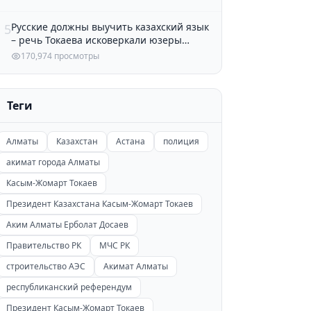
Русские должны выучить казахский язык
5
– речь Токаева исковеркали юзеры
Казнета
170,974 просмотры
Теги
Алматы
Казахстан
Астана
полиция
акимат города Алматы
Касым-Жомарт Токаев
Президент Казахстана Касым-Жомарт Токаев
Аким Алматы Ерболат Досаев
Правительство РК
МЧС РК
строительство АЭС
Акимат Алматы
республиканский референдум
Президент Касым-Жомарт Токаев