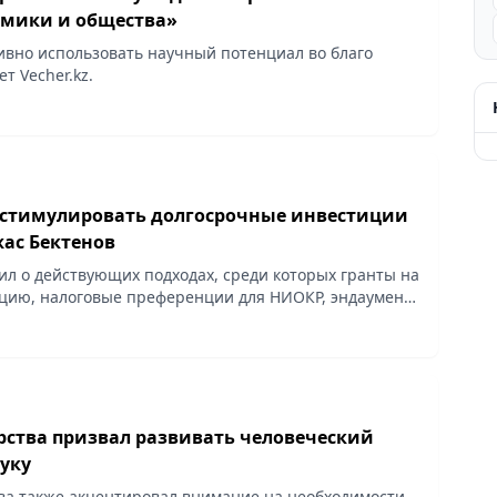
мики и общества»
ивно использовать научный потенциал во благо
т Vecher.kz.
стимулировать долгосрочные инвестиции
жас Бектенов
л о действующих подходах, среди которых гранты на
ию, налоговые преференции для НИОКР, эндаумент-
 сообщает Vecher.kz.
арства призвал развивать человеческий
уку
тва также акцентировал внимание на необходимости