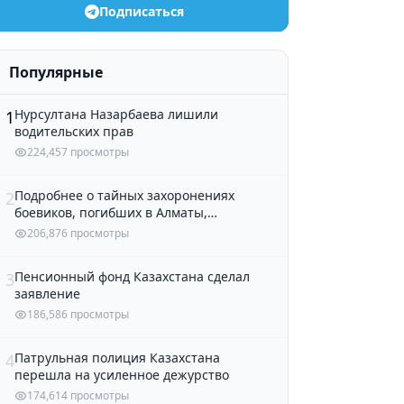
Подписаться
Популярные
Нурсултана Назарбаева лишили
1
водительских прав
224,457 просмотры
Подробнее о тайных захоронениях
2
боевиков, погибших в Алматы,
рассказали в полиции
206,876 просмотры
Пенсионный фонд Казахстана сделал
3
заявление
186,586 просмотры
Патрульная полиция Казахстана
4
перешла на усиленное дежурство
174,614 просмотры