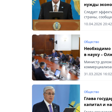
нужды эконо
Следует эффект
страны, сообщае
10.04.2026 20:42
Общество
Необходимо 
в науку – Ол
Министр доложи
коммерциализац
фонды и другие,
31.03.2026 16:02
Общество
Глава госуд
капитал и на
Глава государс