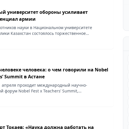
й университет обороны усиливает
тенциал армии
ботников науки в Национальном университете
лики Казахстан состоялось торжественное
участием руководства, профессорско-
кого состава и ветеранов, сообщает корреспондент
человеке человека: о чем говорили на Nobel
rs’ Summit в Астане
11 апреля проходит международный научно-
 форум Nobel Fest x Teachers’ Summit,
кспертов, ученых, педагогов, управленцев и
вательной среды, сообщает корреспондент vecher.kz
т Токаев: «Наука должна работать на