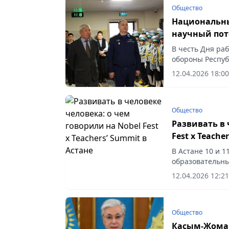
Общество
Национальны
научный по
В честь Дня ра
обороны Респуб
мероприятие с 
12.04.2026 18:00
преподавательс
vecher.kz.
Общество
Развивать в 
Fest x Teache
В Астане 10 и 
образовательный
объединивший э
12.04.2026 12:21
лидеров образо
Общество
Касым-Жомар