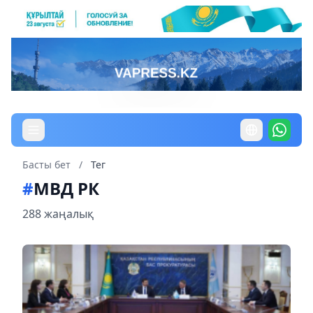
Басты бет
/
Тег
#
МВД РК
288 жаңалық