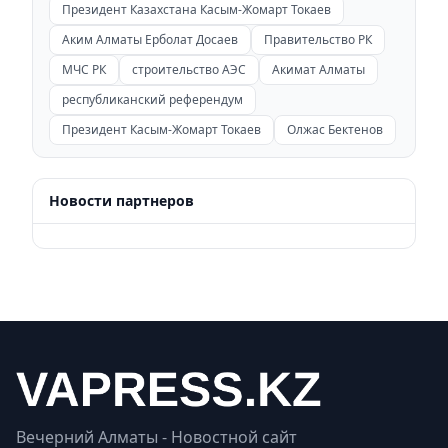
Президент Казахстана Касым-Жомарт Токаев
Аким Алматы Ерболат Досаев
Правительство РК
МЧС РК
строительство АЭС
Акимат Алматы
республиканский референдум
Президент Касым-Жомарт Токаев
Олжас Бектенов
Новости партнеров
Вечерний Алматы - Новостной сайт