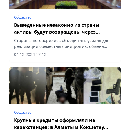
Общество
Выведенные незаконно из страны
активы будут возвращены через
Интерпол – МВД
Стороны договорились объединить усилия для
реализации совместных инициатив, обмена
информацией и передовым опытом в области
04.12.2024 17:12
возврата активов, сообщает Vecher.kz.
Общество
Крупные кредиты оформляли на
казахстанцев: в Алматы и Кокшетау