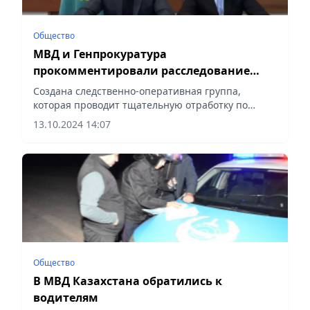
Общество
МВД и Генпрокуратура
прокомментировали расследование
поджога дома убитого в Талгаре
Создана следственно-оперативная группа,
подростка
которая проводит тщательную отработку по
месту совершения
13.10.2024 14:07
преступления, сообщает Vecher.kz.
Общество
В МВД Казахстана обратились к
водителям