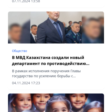
07.11.2024 13:58
акцию “Уступи дорогу”, сообщает Vecher.kz.
Общество
В МВД Казахстана создали новый
департамент по противодействию
киберпреступности
В рамках исполнения поручения Главы
государства по усилению борьбы с
киберпреступностью в МВД создан новый
04.11.2024 17:23
профильный департамент, сообщает Vecher.kz.