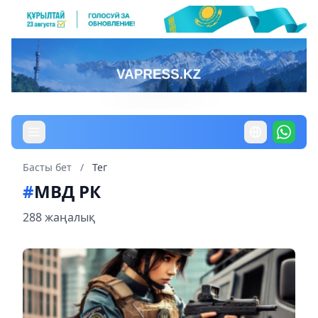
Басты бет
/
Тег
#
МВД РК
288 жаңалық