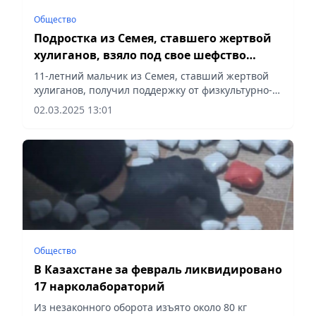
Общество
Подростка из Семея, ставшего жертвой
хулиганов, взяло под свое шефство
«Динамо» МВД
11-летний мальчик из Семея, ставший жертвой
хулиганов, получил поддержку от физкультурно-
спортивного общества «Динамо» МВД РК,
02.03.2025 13:01
сообщает Vecher.kz.
Общество
В Казахстане за февраль ликвидировано
17 нарколабораторий
Из незаконного оборота изъято около 80 кг