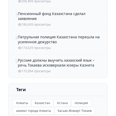
206,894 просмотры
Пенсионный фонд Казахстана сделал
3
заявление
186,609 просмотры
Патрульная полиция Казахстана перешла на
4
усиленное дежурство
174,629 просмотры
Русские должны выучить казахский язык –
5
речь Токаева исковеркали юзеры Казнета
170,994 просмотры
Теги
Алматы
Казахстан
Астана
полиция
акимат города Алматы
Касым-Жомарт Токаев