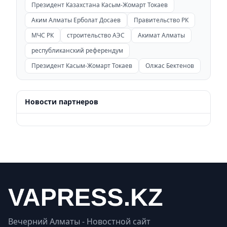
Президент Казахстана Касым-Жомарт Токаев
Аким Алматы Ерболат Досаев
Правительство РК
МЧС РК
строительство АЭС
Акимат Алматы
республиканский референдум
Президент Касым-Жомарт Токаев
Олжас Бектенов
Новости партнеров
Вечерний Алматы - Новостной сайт