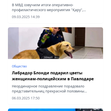
огнестрельного оружия в Казахстане
В МВД озвучили итоги оперативно-
профилактического мероприятия "Қару",
сообщает Vecher.kz.
09.03.2025 14:39
Общество
Лабрадор Блонди подарил цветы
женщинам-полицейским в Павлодаре
Неординарное поздравление порадовало
представительниц прекрасной половины
полиции, сообщает Vecher.kz.
06.03.2025 17:50