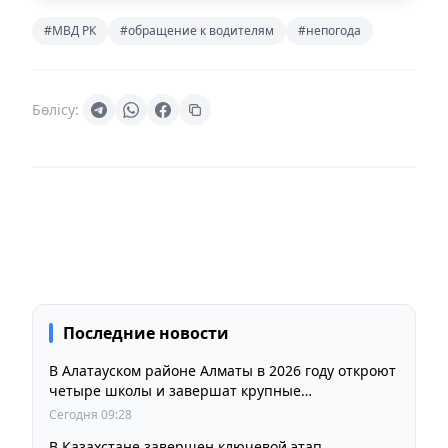
#МВД РК
#обращение к водителям
#непогода
Бөлісу:
Последние новости
В Алатауском районе Алматы в 2026 году откроют
четыре школы и завершат крупные
инфраструктурные проекты
Сегодня 09:28
В Казахстане завершен ключевой этап