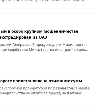
евой БЦ», сообщает пресс-служба высшего
ый в особо крупном мошенничестве
 экстрадирован из ОАЭ
никами Генеральной прокуратуры и Министерства
 при содействии Министерства иностранных дел
Объединенных Арабских Эмиратов экстрадирован
«Ш»...
дороге приостановлено взимание сумм
ранспортной прокуратурой по результатам анализа
онодательства об оплате за проезд на платных
 защищены права 605 предпринимателей-
ообщает...