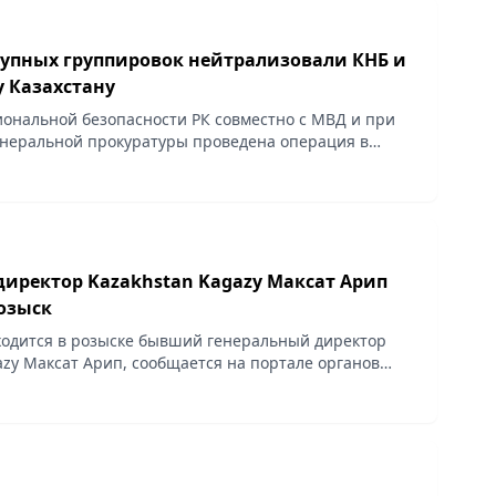
тупных группировок нейтрализовали КНБ и
у Казахстану
ональной безопасности РК совместно с МВД и при
неральной прокуратуры проведена операция в
тырауской, Восточно-Казахстанской, Жамбылской,...
иректор Kazakhstan Kagazy Максат Арип
розыск
ходится в розыске бывший генеральный директор
azy Максат Арип, сообщается на портале органов
стики и специальных учетов Генеральной
СиСУ ГП...