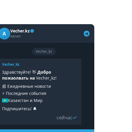
Vecher.kz
A
канал
Vecher_kz
Vecher_kz
Здравствуйте! 👋
Добро
пожаолвать на
Vecher_kz!
📰 Ежедневные новости
⚡️ Последние события
Казахстан и Мир
Подпишитесь! 🔔
сейчас