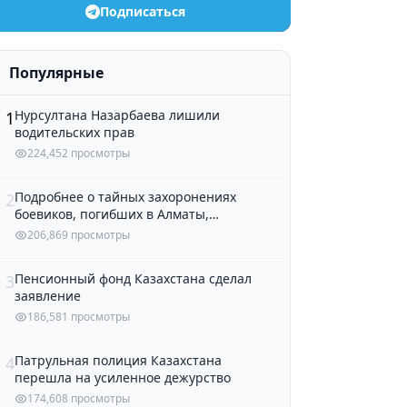
Подписаться
Популярные
Нурсултана Назарбаева лишили
1
водительских прав
224,452 просмотры
Подробнее о тайных захоронениях
2
боевиков, погибших в Алматы,
рассказали в полиции
206,869 просмотры
Пенсионный фонд Казахстана сделал
3
заявление
186,581 просмотры
Патрульная полиция Казахстана
4
перешла на усиленное дежурство
174,608 просмотры