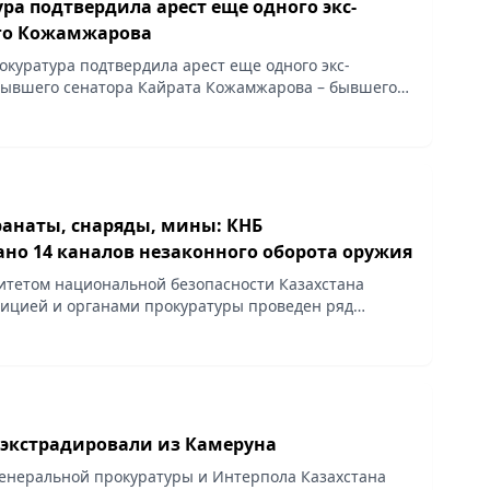
ра подтвердила арест еще одного экс-
го Кожамжарова
окуратура подтвердила арест еще одного экс-
бывшего сенатора Кайрата Кожамжарова – бывшего
атинского городского департамента агентства по
ранаты, снаряды, мины: КНБ
но 14 каналов незаконного оборота оружия
митетом национальной безопасности Казахстана
лицией и органами прокуратуры проведен ряд
ыскных мероприятий по поиску и изъятию из
рота...
 экстрадировали из Камеруна
енеральной прокуратуры и Интерпола Казахстана