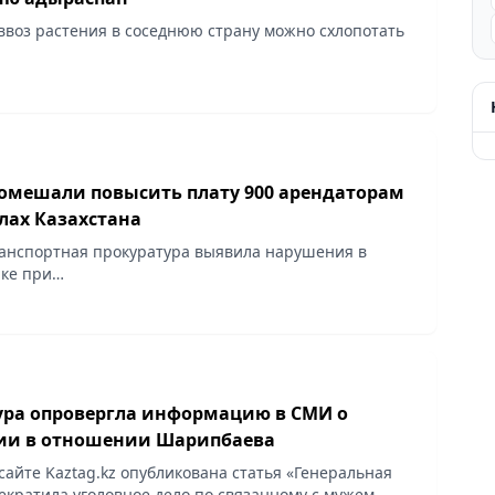
ввоз растения в соседнюю страну можно схлопотать
омешали повысить плату 900 арендаторам
лах Казахстана
анспортная прокуратура выявила нарушения в
ке при
и предпринимателям в аренду помещений и
лощадей на железнодорожных вокзалах страны.
ура опровергла информацию в СМИ о
ии в отношении Шарипбаева
а сайте Kaztag.kz опубликована статья «Генеральная
екратила уголовное дело по связанному с мужем