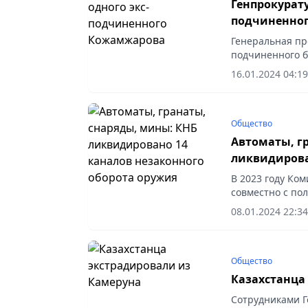
Генпрокурату
подчиненно
Генеральная пр
подчиненного 
сотрудника алм
16.01.2024 04:19
борьбе с...
Общество
Автоматы, г
ликвидирова
В 2023 году Ко
совместно с по
оперативно-роз
08.01.2024 22:34
незаконного обо
Общество
Казахстанца
Сотрудниками Г