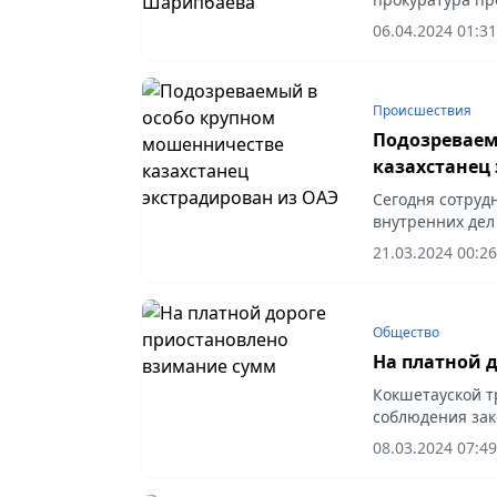
Дариги Назарба
06.04.2024 01:31
надзорного...
Происшествия
Подозреваем
казахстанец
Сегодня сотруд
внутренних дел
Казахстана из 
21.03.2024 00:26
подозреваемый 
Общество
На платной 
Кокшетауской т
соблюдения зак
участках дорог
08.03.2024 07:49
перевозчиков, с