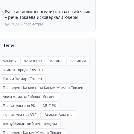
Русские должны выучить казахский язык
5
– речь Токаева исковеркали юзеры
Казнета
170,969 просмотры
Теги
Алматы
Казахстан
Астана
полиция
акимат города Алматы
Касым-Жомарт Токаев
Президент Казахстана Касым-Жомарт Токаев
Аким Алматы Ерболат Досаев
Правительство РК
МЧС РК
строительство АЭС
Акимат Алматы
республиканский референдум
Президент Касым-Жомарт Токаев