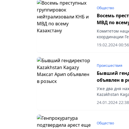
Общество
Восемь прес
МВД по всем
Комитетом наци
координации Ге
Актюбинской, А
19.02.2024 00:56
Происшествия
Бывший генд
объявлен в 
Уже два дня на
Kazakhstan Kag
правовой стати
24.01.2024 22:38
прокуратуре (КП
Общество