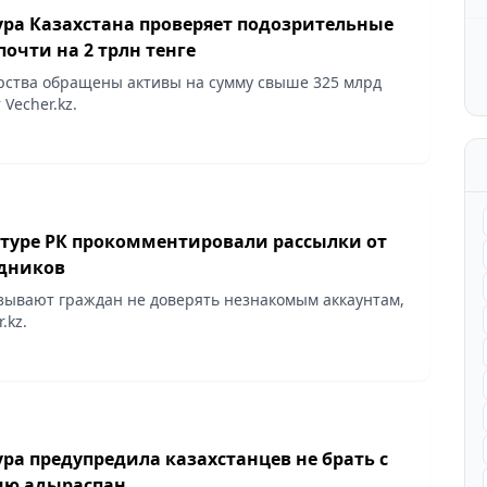
ура Казахстана проверяет подозрительные
очти на 2 трлн тенге
арства обращены активы на сумму свыше 325 млрд
 Vecher.kz.
атуре РК прокомментировали рассылки от
дников
ывают граждан не доверять незнакомым аккаунтам,
.kz.
ра предупредила казахстанцев не брать с
сию адыраспан