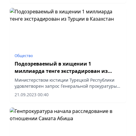
Общество
Подозреваемый в хищении 1
миллиарда тенге экстрадирован из
Турции в Казахстан
Министерством юстиции Турецкой Республики
удовлетворен запрос Генеральной прокуратуры
Республики Казахстан о выдаче гражданина К.,
21.09.2023 00:40
находящегося в международном розыске с 2014
года.