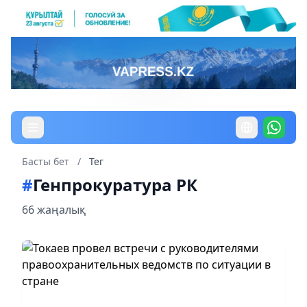
Басты бет
/
Тег
#
Генпрокуратура РК
66 жаңалық