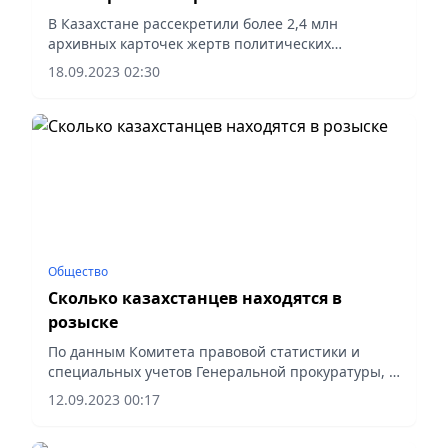
репрессий
В Казахстане рассекретили более 2,4 млн
архивных карточек жертв политических
репрессий за период 1929-1956 годов, сообщила
18.09.2023 02:30
пресс-служба Генпрокуратуры РК.
Общество
Сколько казахстанцев находятся в
розыске
По данным Комитета правовой статистики и
специальных учетов Генеральной прокуратуры, в
настоящее время в розыске находятся 10 748 лиц,
12.09.2023 00:17
из них без вести пропали 2 176.