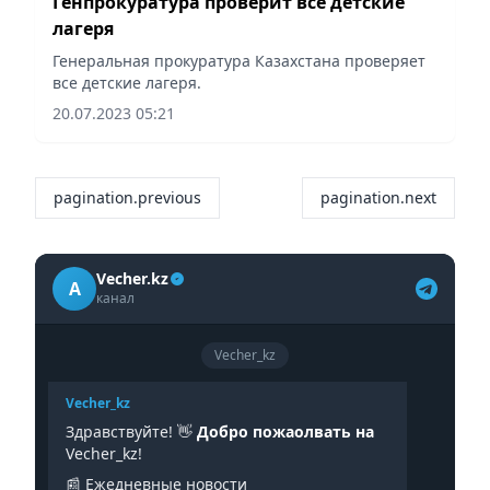
Генпрокуратура проверит все детские
лагеря
Генеральная прокуратура Казахстана проверяет
все детские лагеря.
20.07.2023 05:21
pagination.previous
pagination.next
Vecher.kz
A
канал
Vecher_kz
Vecher_kz
Здравствуйте! 👋
Добро пожаолвать на
Vecher_kz!
📰 Ежедневные новости