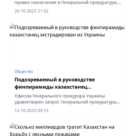
провел назначения в Генеральной прокуратуре,
передает пресс-служба Акорды.
20.10.2023 21:32
Общество
Подозреваемый в руководстве
финпирамиды казахстанец
экстрадирован из Украины
Офисом Генерального прокурора Украины
удовлетворен запрос Генеральной прокуратуры
Казахстана о выдаче гражданина,
12.10.2023 03:15
разыскиваемого по подозрению в руководстве
финансовой пирамиды «LIDER».