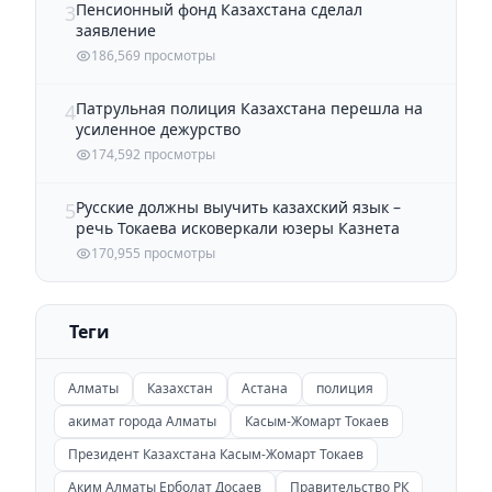
Пенсионный фонд Казахстана сделал
3
заявление
186,569 просмотры
Патрульная полиция Казахстана перешла на
4
усиленное дежурство
174,592 просмотры
Русские должны выучить казахский язык –
5
речь Токаева исковеркали юзеры Казнета
170,955 просмотры
Теги
Алматы
Казахстан
Астана
полиция
акимат города Алматы
Касым-Жомарт Токаев
Президент Казахстана Касым-Жомарт Токаев
Аким Алматы Ерболат Досаев
Правительство РК