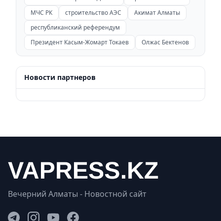
МЧС РК
строительство АЭС
Акимат Алматы
республиканский референдум
Президент Касым-Жомарт Токаев
Олжас Бектенов
Новости партнеров
Вечерний Алматы - Новостной сайт