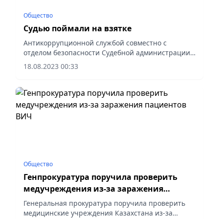
Общество
Судью поймали на взятке
Антикоррупционной службой совместно с
отделом безопасности Судебной администрации
Казахстана по результатам негласных
18.08.2023 00:33
мероприятий изобличена в получении взятки в
сумме 2 000 000 тенге судья суда...
Общество
Генпрокуратура поручила проверить
медучреждения из-за заражения
пациентов ВИЧ
Генеральная прокуратура поручила проверить
медицинские учреждения Казахстана из-за