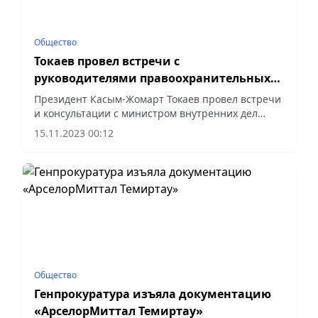
Общество
Токаев провел встречи с
руководителями правоохранительных
ведомств по ситуации в стране
Президент Касым-Жомарт Токаев провел встречи
и консультации с министром внутренних дел
Ержаном Саденовым, Генеральным прокурором
15.11.2023 00:12
Бериком Асыловым, председателем Верховного
суда Асламбеком...
Общество
Генпрокуратура изъяла документацию
«АрселорМиттал Темиртау»