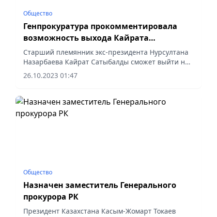
Общество
Генпрокуратура прокомментировала
возможность выхода Кайрата
Сатыбалды по УДО
Старший племянник экс-президента Нурсултана
Назарбаева Кайрат Сатыбалды сможет выйти на
свободу по условно-досрочному освобождению
26.10.2023 01:47
после того, как отбудет треть своего срока. О
такой возможности...
Общество
Назначен заместитель Генерального
прокурора РК
Президент Казахстана Касым-Жомарт Токаев