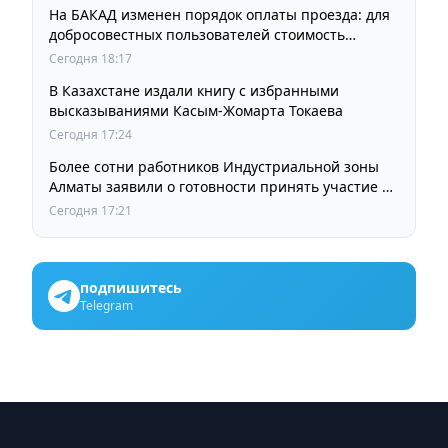
На БАКАД изменен порядок оплаты проезда: для
добросовестных пользователей стоимость
остается прежней
Сегодня 18:17
В Казахстане издали книгу с избранными
высказываниями Касым-Жомарта Токаева
Сегодня 17:24
Более сотни работников Индустриальной зоны
Алматы заявили о готовности принять участие в
выборах членов Курылтая
Сегодня 17:21
подпишитесь
Telegram