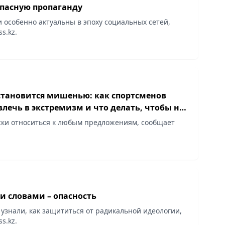
опасную пропаганду
 особенно актуальны в эпоху социальных сетей,
s.kz.
 становится мишенью: как спортсменов
лечь в экстремизм и что делать, чтобы не
ой?
ки относиться к любым предложениям, сообщает
и словами – опасность
узнали, как защититься от радикальной идеологии,
s.kz.