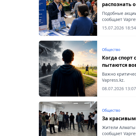
распознать 
Подобные акции
сообщает Vapres
15.07.2026 18:54
Общество
Когда спорт
пытаются вов
стать жертв
Важно критичес
Vapress.kz.
08.07.2026 13:07
Общество
За красивым
Жители Алматы 
сообщает Vapres