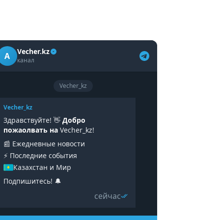
Vecher.kz
A
канал
Vecher_kz
Vecher_kz
Здравствуйте! 👋
Добро
пожаолвать на
Vecher_kz!
📰 Ежедневные новости
⚡️ Последние события
Казахстан и Мир
Подпишитесь! 🔔
сейчас