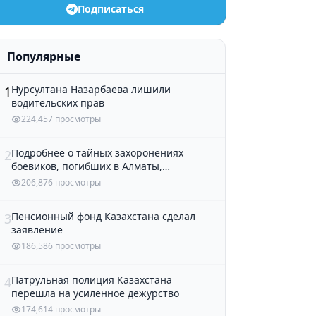
Подписаться
Популярные
Нурсултана Назарбаева лишили
1
водительских прав
224,457 просмотры
Подробнее о тайных захоронениях
2
боевиков, погибших в Алматы,
рассказали в полиции
206,876 просмотры
Пенсионный фонд Казахстана сделал
3
заявление
186,586 просмотры
Патрульная полиция Казахстана
4
перешла на усиленное дежурство
174,614 просмотры