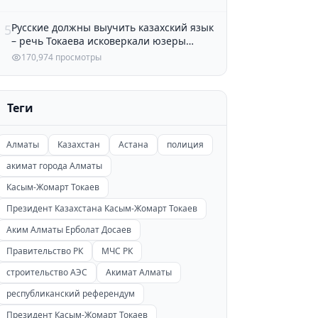
Русские должны выучить казахский язык
5
– речь Токаева исковеркали юзеры
Казнета
170,974 просмотры
Теги
Алматы
Казахстан
Астана
полиция
акимат города Алматы
Касым-Жомарт Токаев
Президент Казахстана Касым-Жомарт Токаев
Аким Алматы Ерболат Досаев
Правительство РК
МЧС РК
строительство АЭС
Акимат Алматы
республиканский референдум
Президент Касым-Жомарт Токаев