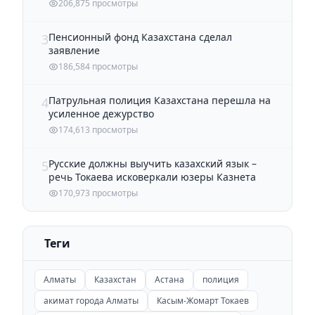
206,875 просмотры
Пенсионный фонд Казахстана сделал
3
заявление
186,584 просмотры
Патрульная полиция Казахстана перешла на
4
усиленное дежурство
174,613 просмотры
Русские должны выучить казахский язык –
5
речь Токаева исковеркали юзеры Казнета
170,973 просмотры
Теги
Алматы
Казахстан
Астана
полиция
акимат города Алматы
Касым-Жомарт Токаев