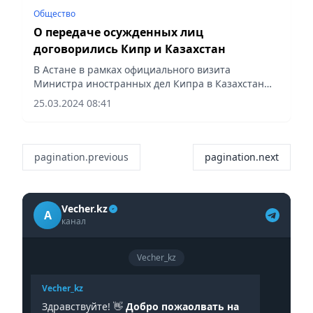
Общество
О передаче осужденных лиц
договорились Кипр и Казахстан
В Астане в рамках официального визита
Министра иностранных дел Кипра в Казахстан
состоялась церемония подписания Соглашения
25.03.2024 08:41
между Республикой Казахстан и Республикой
Кипр о передаче осужденных лиц.
pagination.previous
pagination.next
Vecher.kz
A
канал
Vecher_kz
Vecher_kz
Здравствуйте! 👋
Добро пожаолвать на