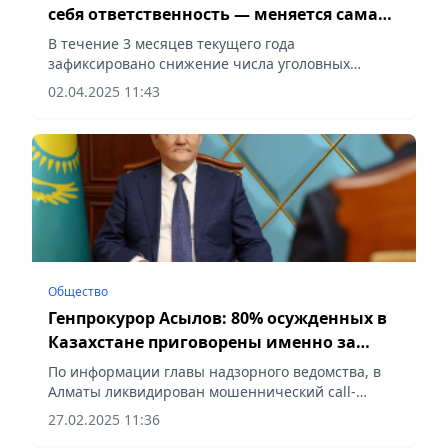
себя ответственность — меняется сама
реальность
В течение 3 месяцев текущего года
зафиксировано снижение числа уголовных
правонарушений совершенных в состоянии
02.04.2025 11:43
алкогольного опьянения, сообщает Vecher.kz.
Общество
Генпрокурор Асылов: 80% осужденных в
Казахстане приговорены именно за
тяжкие преступления
По информации главы надзорного ведомства, в
Алматы ликвидирован мошеннический call-
центр, занимавший огромный офис площадью
27.02.2025 11:36
600 кв. метров