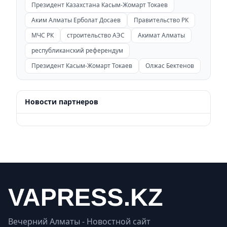
Президент Казахстана Касым-Жомарт Токаев
Аким Алматы Ерболат Досаев
Правительство РК
МЧС РК
строительство АЭС
Акимат Алматы
республиканский референдум
Президент Касым-Жомарт Токаев
Олжас Бектенов
Новости партнеров
Вечерний Алматы - Новостной сайт