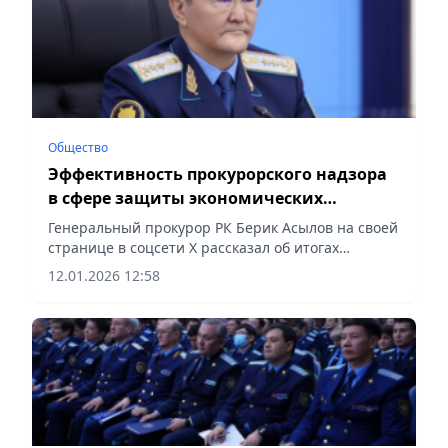
Общество
Эффективность прокурорского надзора
в сфере защиты экономических
интересов общества и государства
Генеральный прокурор РК Берик Асылов на своей
растет – Берик Асылов
странице в соцсети Х рассказал об итогах
деятельности надзорного органа в 2025 году,
12.01.2026 12:58
сообщает Vecher.kz.