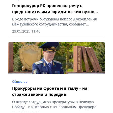
Генпрокурор РК провел встречу с
представителями юридических вузов
стран-членов ОТГ
В ходе встречи обсуждены вопросы укрепления
межвузовского сотрудничества, сообщает
Vecher.kz.
23.05.2025 11:46
Общество
Прокуроры на фронте и в тылу – на
страже закона и порядка
О вкладе сотрудников прокуратуры в Великую
Победу – в интервью с Генеральным Прокурором
Бериком Асыловым сообщает Vecher.kz со