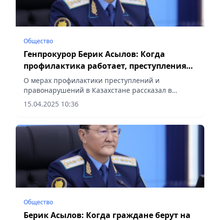
Общество
Генпрокурор Берик Асылов: Когда
профилактика работает, преступления
не совершаются
О мерах профилактики преступлений и
правонарушений в Казахстане рассказал в
соцсетях Генеральный прокурор Берик
15.04.2025 10:36
Асылов, сообщает Vecher.kz.
Общество
Берик Асылов: Когда граждане берут на