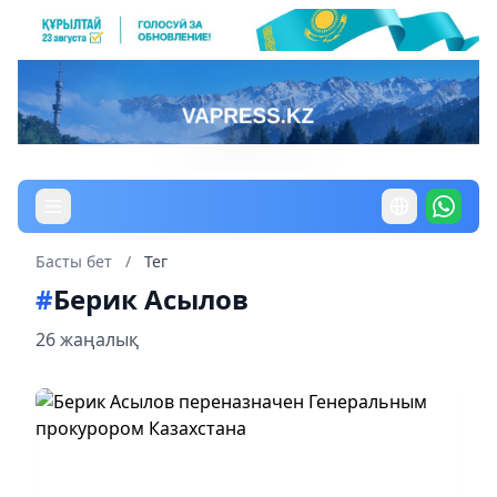
Басты бет
/
Тег
#
Берик Асылов
26 жаңалық