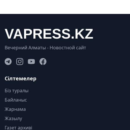
Вечерний Алматы - Новостной сайт
Сілтемелер
Біз туралы
Байланыс
Жарнама
Жазылу
Газет архиві