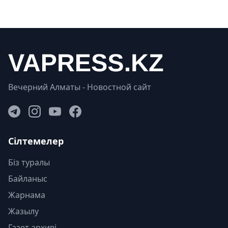
Вечерний Алматы - Новостной сайт
Сілтемелер
Біз туралы
Байланыс
Жарнама
Жазылу
Газет архиві