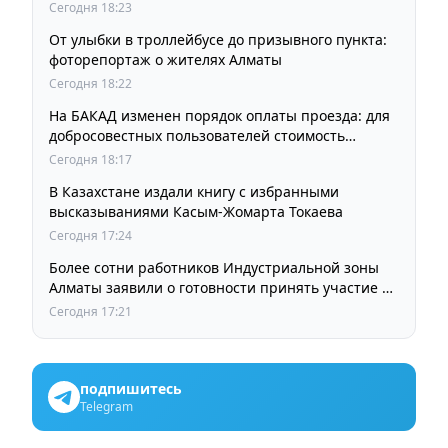
Сегодня 18:23
От улыбки в троллейбусе до призывного пункта:
фоторепортаж о жителях Алматы
Сегодня 18:22
На БАКАД изменен порядок оплаты проезда: для
добросовестных пользователей стоимость
остается прежней
Сегодня 18:17
В Казахстане издали книгу с избранными
высказываниями Касым-Жомарта Токаева
Сегодня 17:24
Более сотни работников Индустриальной зоны
Алматы заявили о готовности принять участие в
выборах членов Курылтая
Сегодня 17:21
подпишитесь
Telegram