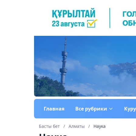
Главная
Все рубрики
Кур
Басты бет
/
Алматы
/
Наука