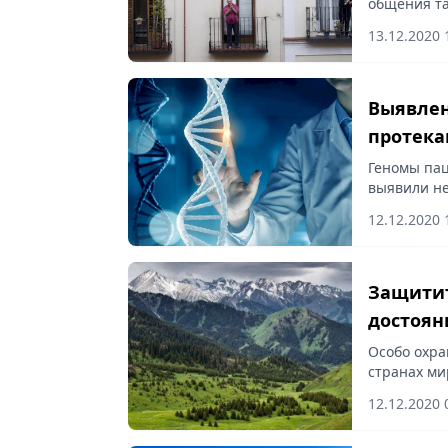
общения та
13.12.2020 
Выявлен
протека
Геномы пац
выявили не
12.12.2020 
Защитить объек
достоян
Особо охра
странах ми
достояния.
12.12.2020 