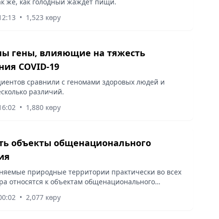
к же, как голодный жаждет пищи.
12:13
•
1,523 көру
ы гены, влияющие на тяжесть
ния COVID-19
иентов сравнили с геномами здоровых людей и
сколько различий.
16:02
•
1,880 көру
ты общенационального
ия
няемые природные территории практически во всех
ра относятся к объектам общенационального
00:02
•
2,077 көру