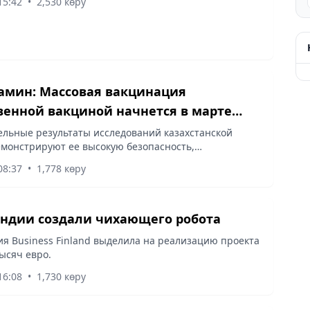
15:42
•
2,530 көру
амин: Массовая вакцинация
венной вакциной начнется в марте
а
льные результаты исследований казахстанской
монстрируют ее высокую безопасность,
ость и эффективность.
08:37
•
1,778 көру
ндии создали чихающего робота
я Business Finland выделила на реализацию проекта
тысяч евро.
16:08
•
1,730 көру