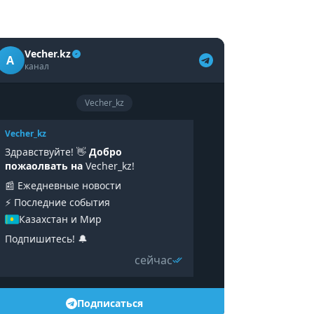
Vecher.kz
A
канал
Vecher_kz
Vecher_kz
Здравствуйте! 👋
Добро
пожаолвать на
Vecher_kz!
📰 Ежедневные новости
⚡️ Последние события
Казахстан и Мир
Подпишитесь! 🔔
сейчас
Подписаться