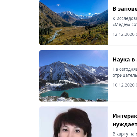
В запов
К исследов
«Медеу» со
12.12.2020 
Наука в
На сегодня
отрицатель
природные 
10.12.2020 
Интерак
нуждает
В карту на