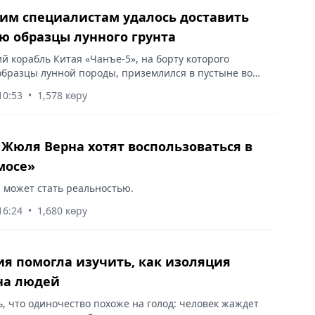
им специалистам удалось доставить
ю образцы лунного грунта
й корабль Китая «Чанъе-5», на борту которого
образцы лунной породы, приземлился в пустыне во
 Монголии, на севере Китая, сообщает Vecher.kz со
10:53
•
1,578 көру
BBC.COM.
Жюля Верна хотят воспользоваться в
мосе»
 может стать реальностью.
16:24
•
1,680 көру
я помогла изучить, как изоляция
на людей
, что одиночество похоже на голод: человек жаждет