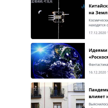
Китайск
на Земл
Космически
находятся 
Внутренней
17.12.2020 
ссыкой на 
Идеями 
«Роскос
Фантастика
16.12.2020 
Пандеми
влияет 
Выяснилось