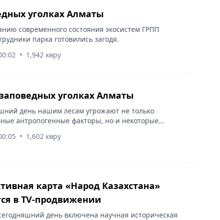
едных уголках Алматы
анию современного состояния экосистем ГРПП
трудники парка готовились загодя.
00:02
•
1,942 көру
 заповедных уголках Алматы
шний день нашим лесам угрожают не только
ные антропогенные факторы, но и некоторые
биологические.
00:05
•
1,602 көру
тивная карта «Народ Казахстана»
ся в ТV-продвижении
 сегодняшний день включена научная историческая