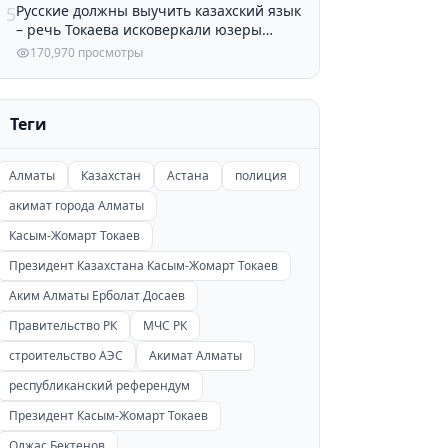
Русские должны выучить казахский язык
5
– речь Токаева исковеркали юзеры
Казнета
170,970 просмотры
Теги
Алматы
Казахстан
Астана
полиция
акимат города Алматы
Касым-Жомарт Токаев
Президент Казахстана Касым-Жомарт Токаев
Аким Алматы Ерболат Досаев
Правительство РК
МЧС РК
строительство АЭС
Акимат Алматы
республиканский референдум
Президент Касым-Жомарт Токаев
Олжас Бектенов