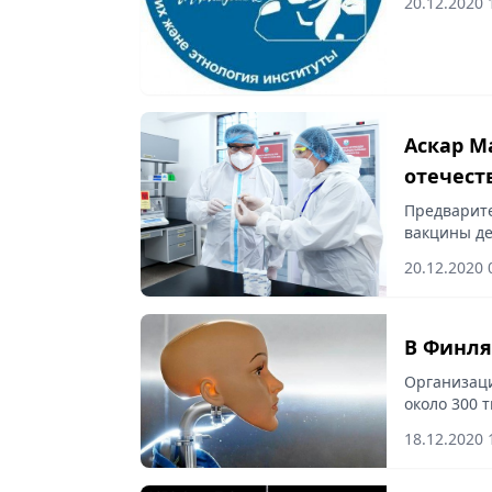
20.12.2020 
Аскар М
отечест
2021 год
Предварите
вакцины де
иммуногенн
20.12.2020 
В Финля
Организаци
около 300 
18.12.2020 