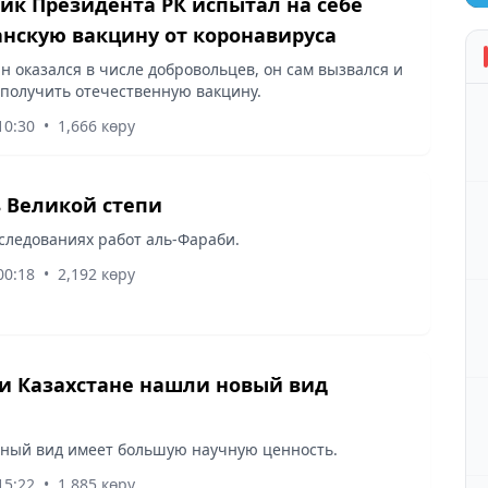
к Президента РК испытал на себе
анскую вакцину от коронавируса
н оказался в числе добровольцев, он сам вызвался и
 получить отечественную вакцину.
10:30
•
1,666 көру
Учитель Великой степи
следованиях работ аль-Фараби.
00:18
•
2,192 көру
 и Казахстане нашли новый вид
ный вид имеет большую научную ценность.
15:22
•
1,885 көру