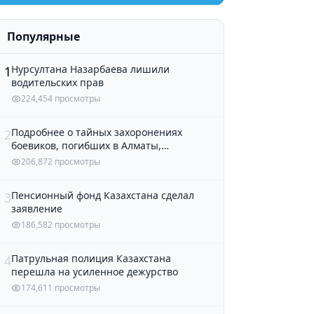
Популярные
Нурсултана Назарбаева лишили
1
водительских прав
224,454 просмотры
Подробнее о тайных захоронениях
2
боевиков, погибших в Алматы,
рассказали в полиции
206,872 просмотры
Пенсионный фонд Казахстана сделал
3
заявление
186,582 просмотры
Патрульная полиция Казахстана
4
перешла на усиленное дежурство
174,611 просмотры