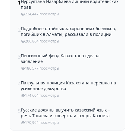
Нурсултана Назарбаева лишили водительских
1
прав
224,447 просмотры
Подробнее о тайных захоронениях боевиков,
2
погибших в Алматы, рассказали в полиции
206,864 просмотры
Пенсионный фонд Казахстана сделал
3
заявление
186,577 просмотры
Патрульная полиция Казахстана перешла на
4
усиленное дежурство
174,604 просмотры
Русские должны выучить казахский язык –
5
речь Токаева исковеркали юзеры Казнета
170,964 просмотры