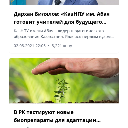
Дархан Билялов: «КазНПУ им. Абая
готовит учителей для будущего
страны»
КазНПУ имени Абая – лидер педагогического
образования Казахстана. Являясь первым вузом
страны, университет имеет богатую историю
02.08.2021 22:03
•
3,221 көру
подготовки специалистов, в первую очередь
педагогических кадров.
В РК тестируют новые
биопрепараты для адаптации
посевов к засухе