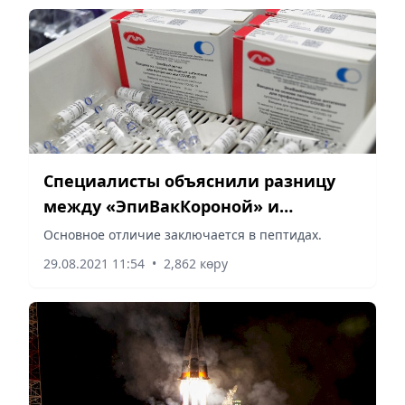
Специалисты объяснили разницу
между «ЭпиВакКороной» и
«ЭпиВакКороной-Н»
Основное отличие заключается в пептидах.
29.08.2021 11:54
•
2,862 көру