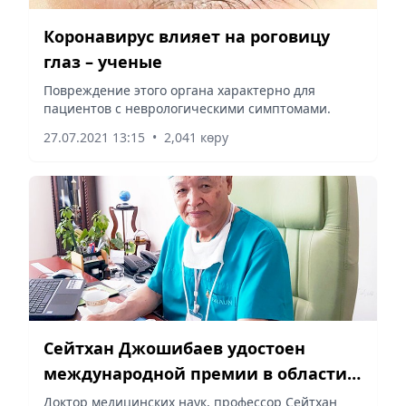
Коронавирус влияет на роговицу
глаз – ученые
Повреждение этого органа характерно для
пациентов с неврологическими симптомами.
27.07.2021 13:15
•
2,041 көру
Сейтхан Джошибаев удостоен
международной премии в области
научных исследований The Name in
Доктор медицинских наук, профессор Сейтхан