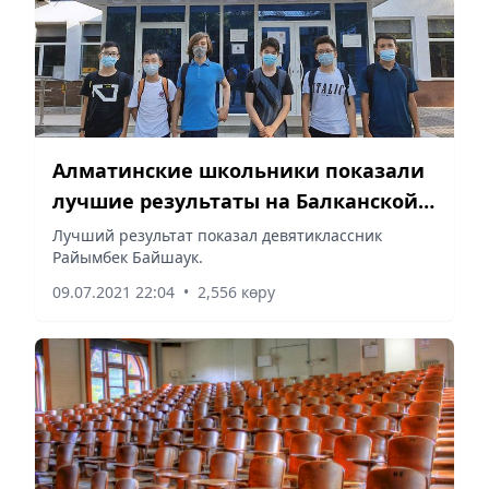
Алматинские школьники показали
лучшие результаты на Балканской
олимпиаде по математике
Лучший результат показал девятиклассник
Райымбек Байшаук.
09.07.2021 22:04
•
2,556 көру