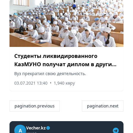
Студенты ликвидированного
КазМУНО получат диплом в других
профильных вузах
Вуз прекратил свою деятельность.
03.07.2021 13:40
•
1,940 көру
pagination.previous
pagination.next
Vecher.kz
A