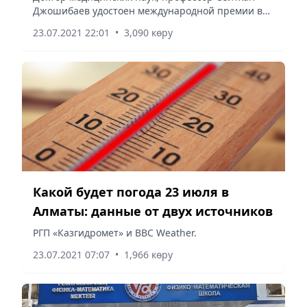
Джошибаев удостоен международной премии в
Science
области научных исследований The Name in
23.07.2021 22:01
•
3,090 көру
Science.
Какой будет погода 23 июля в
Алматы: данные от двух источников
РГП «Казгидромет» и BBC Weather.
23.07.2021 07:07
•
1,966 көру