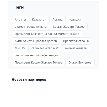
Теги
Алматы
Казахстан
Астана
полиция
акимат города Алматы
Касым-Жомарт Токаев
Президент Казахстана Касым-Жомарт Токаев
Аким Алматы Ерболат Досаев
Правительство РК
МЧС РК
строительство АЭС
Акимат Алматы
республиканский референдум
Президент Касым-Жомарт Токаев
Олжас Бектенов
Новости партнеров