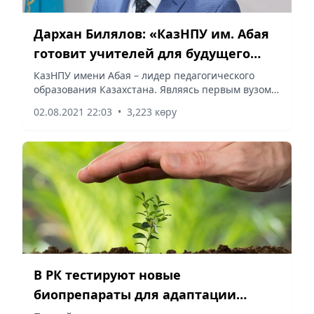
Дархан Билялов: «КазНПУ им. Абая
готовит учителей для будущего
страны»
КазНПУ имени Абая – лидер педагогического
образования Казахстана. Являясь первым вузом
страны, университет имеет богатую историю
02.08.2021 22:03
•
3,223 көру
подготовки специалистов, в первую очередь
педагогических кадров.
В РК тестируют новые
биопрепараты для адаптации
посевов к засухе