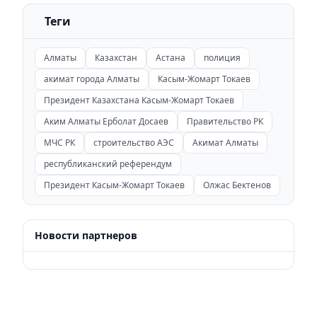
Теги
Алматы
Казахстан
Астана
полиция
акимат города Алматы
Касым-Жомарт Токаев
Президент Казахстана Касым-Жомарт Токаев
Аким Алматы Ерболат Досаев
Правительство РК
МЧС РК
строительство АЭС
Акимат Алматы
республиканский референдум
Президент Касым-Жомарт Токаев
Олжас Бектенов
Новости партнеров