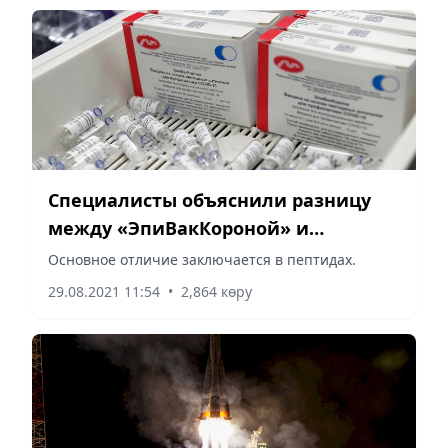
Специалисты объяснили разницу
между «ЭпиВакКороной» и
«ЭпиВакКороной-Н»
Основное отличие заключается в пептидах.
29.08.2021 11:54
•
2,864 көру