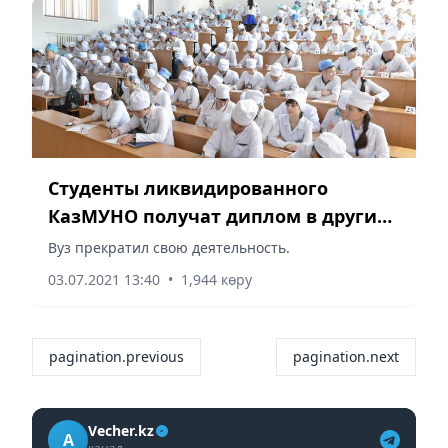
Студенты ликвидированного
КазМУНО получат диплом в других
профильных вузах
Вуз прекратил свою деятельность.
03.07.2021 13:40
•
1,944 көру
pagination.previous
pagination.next
Vecher.kz
A