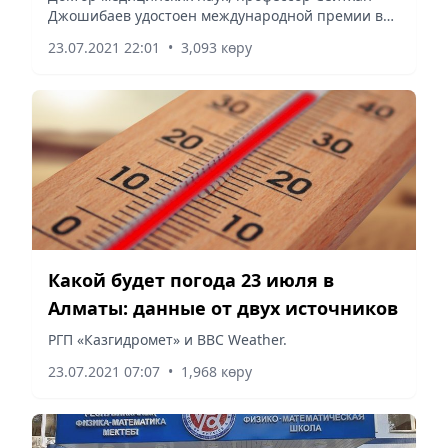
Джошибаев удостоен международной премии в
Science
области научных исследований The Name in
23.07.2021 22:01
•
3,093 көру
Science.
Какой будет погода 23 июля в
Алматы: данные от двух источников
РГП «Казгидромет» и BBC Weather.
23.07.2021 07:07
•
1,968 көру