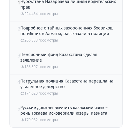
Нурсултана Назарбаева лишили водительских
1
прав
224,464 просмотры
Подробнее о тайных захоронениях боевиков,
2
погибших в Алматы, рассказали в полиции
206,883 просмотры
Пенсионный фонд Казахстана сделал
3
заявление
186,597 просмотры
Патрульная полиция Казахстана перешла на
4
усиленное дежурство
174,620 просмотры
Русские должны выучить казахский язык –
5
речь Токаева исковеркали юзеры Казнета
170,982 просмотры