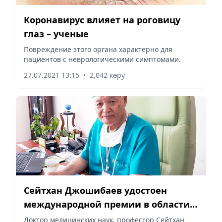
Коронавирус влияет на роговицу
глаз – ученые
Повреждение этого органа характерно для
пациентов с неврологическими симптомами.
27.07.2021 13:15
•
2,042 көру
Сейтхан Джошибаев удостоен
международной премии в области
научных исследований The Name in
Доктор медицинских наук, профессор Сейтхан