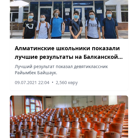
Алматинские школьники показали
лучшие результаты на Балканской
олимпиаде по математике
Лучший результат показал девятиклассник
Райымбек Байшаук.
09.07.2021 22:04
•
2,560 көру