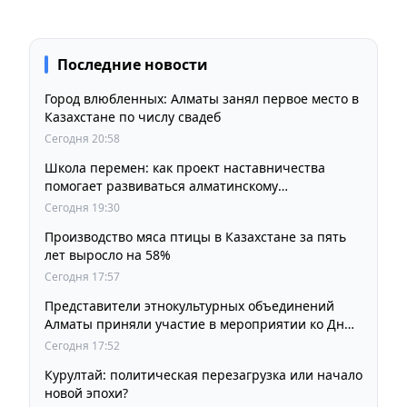
Последние новости
Город влюбленных: Алматы занял первое место в
Казахстане по числу свадеб
Сегодня 20:58
Школа перемен: как проект наставничества
помогает развиваться алматинскому
образованию
Сегодня 19:30
Производство мяса птицы в Казахстане за пять
лет выросло на 58%
Сегодня 17:57
Представители этнокультурных объединений
Алматы приняли участие в мероприятии ко Дню
Абая
Сегодня 17:52
Курултай: политическая перезагрузка или начало
новой эпохи?