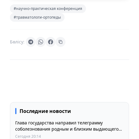
#научно-практическая конференция
#травматологи-ортопеды
Бөлісу:
Последние новости
Глава государства направил телеграмму
соболезнования родным и близким выдающегося
кинорежиссера Ардака Амиркулова
Сегодня 20:14