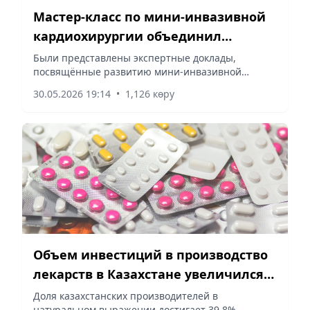
Мастер-класс по мини-инвазивной
кардиохирургии объединил
специалистов со всего Казахстана
Были представлены экспертные доклады,
посвящённые развитию мини-инвазивной
кардиохирургии, роли ЧПЭхоКГ,
30.05.2026 19:14
•
1,126 көру
анестезиологическому обеспечению, сообщает
корреспондент vecher.kz.
Объем инвестиций в производство
лекарств в Казахстане увеличился
более чем в три раза
Доля казахстанских производителей в
натуральном выражении достигает 39,8%