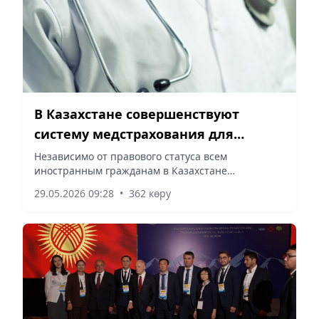
В Казахстане совершенствуют
систему медстрахования для
иностранных граждан
Независимо от правового статуса всем
иностранным гражданам в Казахстане
предоставляется экстренная медицинская
29.05.2026 09:28
•
362 көру
помощь, сообщает корреспондент vecher.kz.