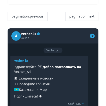
pagination.previous
pagination.next
Vecher.kz
A
канал
Vecher_kz
Vecher_kz
Здравствуйте! 👋
Добро пожаолвать на
Vecher_kz!
📰 Ежедневные новости
⚡️ Последние события
Казахстан и Мир
Подпишитесь! 🔔
сейчас