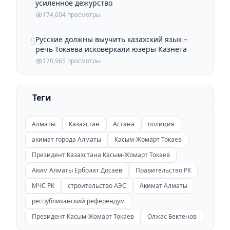
усиленное дежурство
174,604 просмотры
Русские должны выучить казахский язык –
5
речь Токаева исковеркали юзеры Казнета
170,965 просмотры
Теги
Алматы
Казахстан
Астана
полиция
акимат города Алматы
Касым-Жомарт Токаев
Президент Казахстана Касым-Жомарт Токаев
Аким Алматы Ерболат Досаев
Правительство РК
МЧС РК
строительство АЭС
Акимат Алматы
республиканский референдум
Президент Касым-Жомарт Токаев
Олжас Бектенов