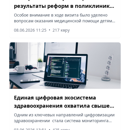
результаты реформ в поликлиниках
Астаны
Особое внимание в ходе визита было уделено
вопросам оказания медицинской помощи детям,
сообщает корреспондент vapress.kz.
08.06.2026 11:25
•
217 көру
Единая цифровая экосистема
здравоохранения охватила свыше
21 тысячи медорганизаций
Одним из ключевых направлений цифровизации
здравоохранении стала система мониторинга
здоровья женщин и детей, сообщает
03.06.2026 13:51
•
425 көру