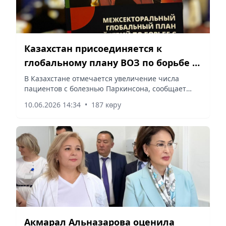
Казахстан присоединяется к
глобальному плану ВОЗ по борьбе с
неврологическими заболеваниями
В Казахстане отмечается увеличение числа
пациентов с болезнью Паркинсона, сообщает
корреспондент vapress.kz.
10.06.2026 14:34
•
187 көру
Акмарал Альназарова оценила