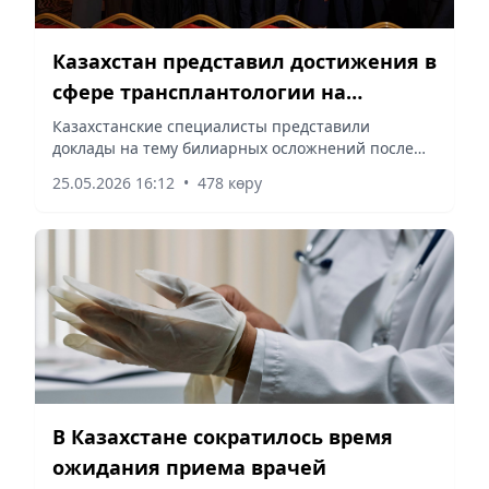
Казахстан представил достижения в
сфере трансплантологии на
симпозиуме в Кыргызстане
Казахстанские специалисты представили
доклады на тему билиарных осложнений после
трансплантации печени, сообщает
25.05.2026 16:12
•
478 көру
корреспондент vecher.kz.
В Казахстане сократилось время
ожидания приема врачей