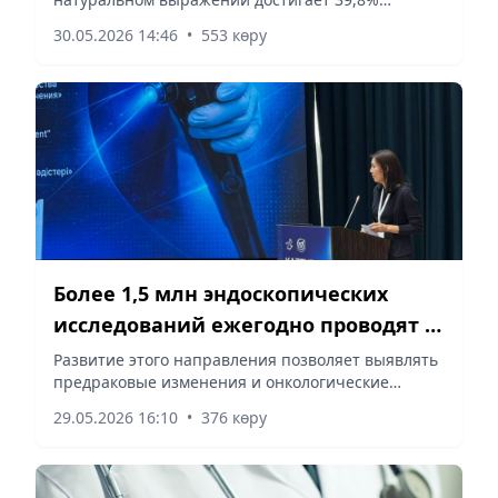
сообщает корреспондент vecher.kz.
30.05.2026 14:46
•
553 көру
Более 1,5 млн эндоскопических
исследований ежегодно проводят в
Казахстане
Развитие этого направления позволяет выявлять
предраковые изменения и онкологические
заболевания на ранних стадиях, сообщает
29.05.2026 16:10
•
376 көру
корреспондент vecher.kz.