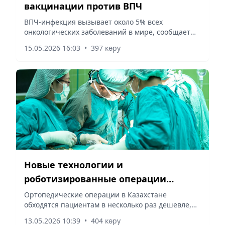
вакцинации против ВПЧ
ВПЧ-инфекция вызывает около 5% всех
онкологических заболеваний в мире, сообщает
корреспондент vecher.kz.
15.05.2026 16:03
•
397 көру
Новые технологии и
роботизированные операции
развивают травматологическую
Ортопедические операции в Казахстане
обходятся пациентам в несколько раз дешевле,
службу Казахстана
чем в ряде зарубежных клиник, сообщает
13.05.2026 10:39
•
404 көру
корреспондент vecher.kz.