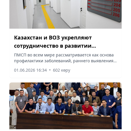
Казахстан и ВОЗ укрепляют
сотрудничество в развитии
первичной медико-санитарной
ПМСП во всем мире рассматривается как основа
профилактики заболеваний, раннего выявления
помощи
патологий, повышения доступности медицинской
01.06.2026 16:34
•
602 көру
помощи и снижения нагрузки на стационарное
звено, сообщает корреспондент vecher.kz.