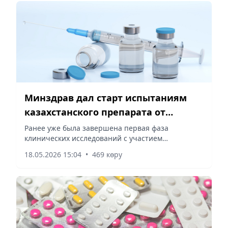
Минздрав дал старт испытаниям
казахстанского препарата от
аллергии на полынь
Ранее уже была завершена первая фаза
клинических исследований с участием
добровольцев, сообщает корреспондент vecher.kz.
18.05.2026 15:04
•
469 көру