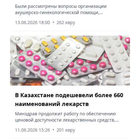
Таджикистана
Были рассмотрены вопросы организации
акушерско-гинекологической помощи,
выхаживания новорожденных, оказания
13.06.2026 18:00
•
262 көру
неотложной и реанимационной помощи детям,
сообщает корреспондент vapress.kz.
В Казахстане подешевели более 660
наименований лекарств
Минздрав продолжит работу по обеспечению
ценовой доступности лекарственных средств,
сообщает корреспондент vapress.kz.
11.06.2026 15:26
•
201 көру