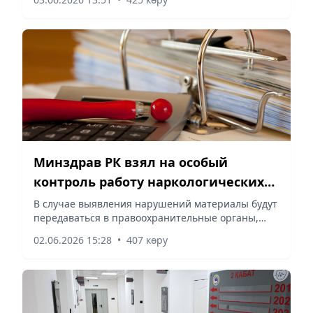
корреспондент vecher.kz.
Минздрав РК взял на особый
контроль работу наркологических
центров
В случае выявления нарушений материалы будут
передаваться в правоохранительные органы,
сообщает корреспондент vecher.kz.
02.06.2026 15:28
•
407 көру