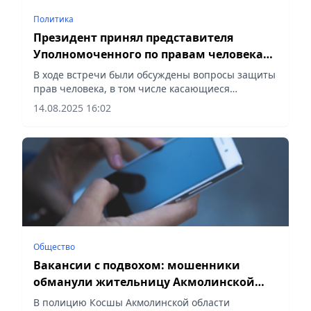
Политика
Президент принял представителя
Уполномоченного по правам человека
по городу Астане
В ходе встречи были обсуждены вопросы защиты
прав человека, в том числе касающиеся
обеспечения благоприятных условий для людей с
14.08.2025 16:02
ограниченными возможностями,
сообщает Vecher.kz.
Общество
Вакансии с подвохом: мошенники
обманули жительницу Акмолинской
области
В полицию Косшы Акмолинской области