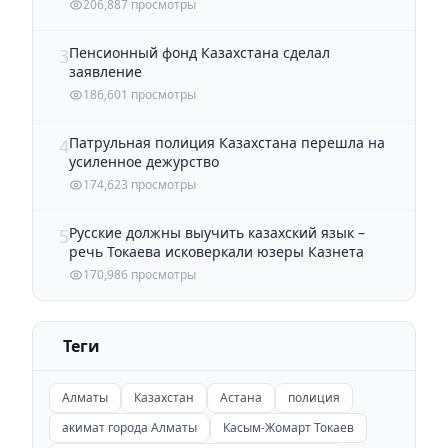
206,887 просмотры
Пенсионный фонд Казахстана сделал
3
заявление
186,601 просмотры
Патрульная полиция Казахстана перешла на
4
усиленное дежурство
174,623 просмотры
Русские должны выучить казахский язык –
5
речь Токаева исковеркали юзеры Казнета
170,986 просмотры
Теги
Алматы
Казахстан
Астана
полиция
акимат города Алматы
Касым-Жомарт Токаев