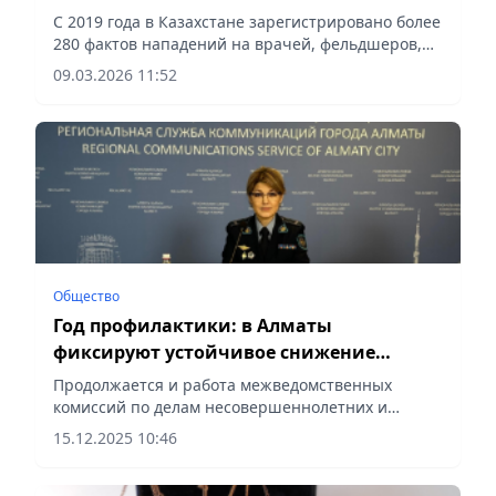
медработников
С 2019 года в Казахстане зарегистрировано более
280 фактов нападений на врачей, фельдшеров,
медицинских сестёр, сообщает Vecher.kz.
09.03.2026 11:52
Общество
Год профилактики: в Алматы
фиксируют устойчивое снижение
преступлений среди
Продолжается и работа межведомственных
несовершеннолетних
комиссий по делам несовершеннолетних и
защите их прав, сообщает Vecher.kz.
15.12.2025 10:46