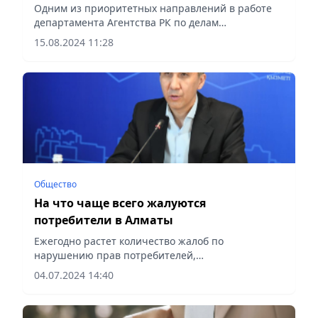
расходы
Одним из приоритетных направлений в работе
департамента Агентства РК по делам
государственной службы по г. Алматы является
15.08.2024 11:28
защита прав государственных служащих,
сообщает Vecher.kz.
Общество
На что чаще всего жалуются
потребители в Алматы
Ежегодно растет количество жалоб по
нарушению прав потребителей,
сообщает Vecher.kz.
04.07.2024 14:40