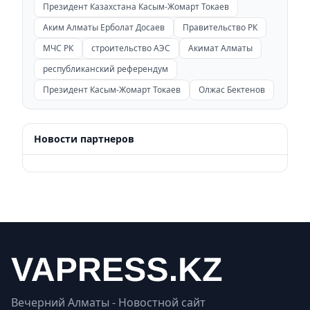
Президент Казахстана Касым-Жомарт Токаев
Аким Алматы Ерболат Досаев
Правительство РК
МЧС РК
строительство АЭС
Акимат Алматы
республиканский референдум
Президент Касым-Жомарт Токаев
Олжас Бектенов
Новости партнеров
Вечерний Алматы - Новостной сайт