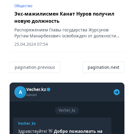
Общество
Экс-мажилисмен Канат Нуров получил
новую должность
Распоряжением Главы государства Журсунов
Рустам Манарбекович освобожден от должности
Уполномоченного по защите прав
25.04.2024 07:54
предпринимателей Казахстана.
pagination.previous
pagination.next
Vecher.kz
A
канал
Vecher_kz
Vecher_kz
Здравствуйте! 👋
Добро пожаолвать на