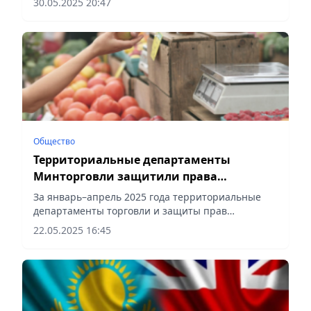
30.05.2025 20:47
Общество
Территориальные департаменты
Минторговли защитили права
потребителей на 690,5 млн тенге
За январь–апрель 2025 года территориальные
департаменты торговли и защиты прав
потребителей Министерства торговли и
22.05.2025 16:45
интеграции РК обеспечили защиту прав граждан
на сумму 690,5 млн тенге,...