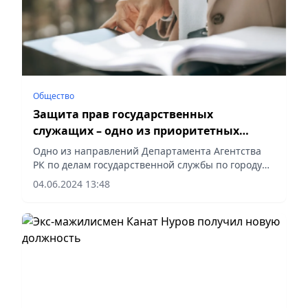
Общество
Защита прав государственных
служащих – одно из приоритетных
направлений
Одно из направлений Департамента Агентства
РК по делам государственной службы по городу
Алматы – восстановление нарушенных прав
04.06.2024 13:48
граждан и государственных служащих, сообщает
Vecher.kz.