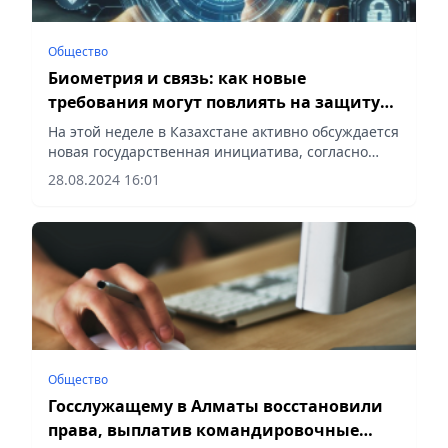
Общество
Биометрия и связь: как новые
требования могут повлиять на защиту
данных казахстанцев
На этой неделе в Казахстане активно обсуждается
новая государственная инициатива, согласно
которой гражданам предложат предоставлять
28.08.2024 16:01
свои биометрические данные для подключения к
сотовой связи и...
Общество
Госслужащему в Алматы восстановили
права, выплатив командировочные