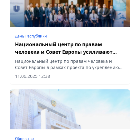
День Республики
Национальный центр по правам
человека и Совет Европы усиливают
потенциал омбудсмена
Национальный центр по правам человека и
Совет Европы в рамках проекта по укреплению
потенциала правозащитного института провели
11.06.2025 12:38
тренинг для сотрудников аппарата
Уполномоченного и его региональных...
Общество