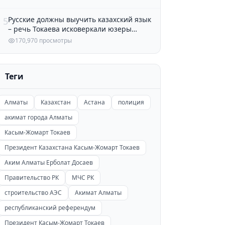
Русские должны выучить казахский язык
5
– речь Токаева исковеркали юзеры
Казнета
170,970 просмотры
Теги
Алматы
Казахстан
Астана
полиция
акимат города Алматы
Касым-Жомарт Токаев
Президент Казахстана Касым-Жомарт Токаев
Аким Алматы Ерболат Досаев
Правительство РК
МЧС РК
строительство АЭС
Акимат Алматы
республиканский референдум
Президент Касым-Жомарт Токаев