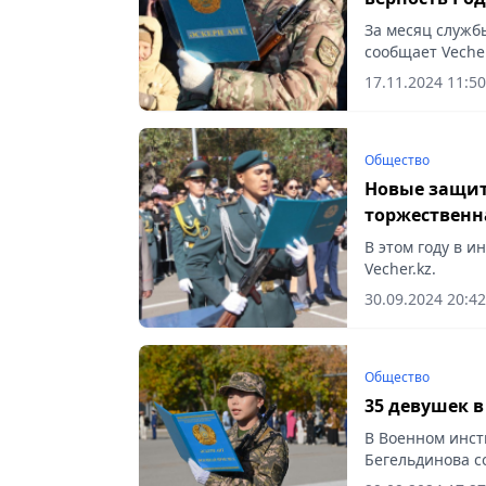
За месяц служб
сообщает Vecher
17.11.2024 11:50
Общество
Новые защит
торжественн
В этом году в и
Vecher.kz.
30.09.2024 20:42
Общество
35 девушек в
В Военном инст
Бегельдинова с
курсантов к Вое