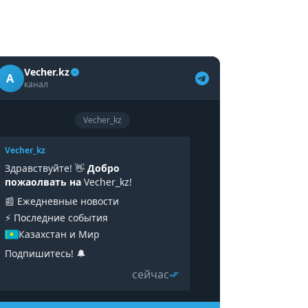
Vecher.kz
A
канал
Vecher_kz
Vecher_kz
Здравствуйте! 👋
Добро
пожаолвать на
Vecher_kz!
📰 Ежедневные новости
⚡️ Последние события
Казахстан и Мир
Подпишитесь! 🔔
сейчас