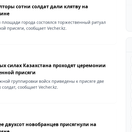
лторы сотни солдат дали клятву на
дине
 площади города состоялся торжественный ритуал
ой присяги, сообщает Vecher.kz.
ых силах Казахстана проходят церемонии
енной присяги
жной группировки войск приведены к присяге две
солдат, сообщает Vecher.kz.
ее двухсот новобранцев присягнули на
дине