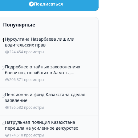
Подписаться
Популярные
Нурсултана Назарбаева лишили
1
водительских прав
224,454 просмотры
Подробнее о тайных захоронениях
2
боевиков, погибших в Алматы,
рассказали в полиции
206,871 просмотры
Пенсионный фонд Казахстана сделал
3
заявление
186,582 просмотры
Патрульная полиция Казахстана
4
перешла на усиленное дежурство
174,610 просмотры