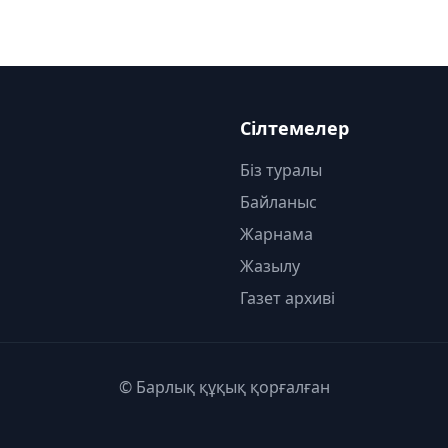
Сілтемелер
Біз туралы
Байланыс
Жарнама
Жазылу
Газет архиві
© Барлық құқық қорғалған