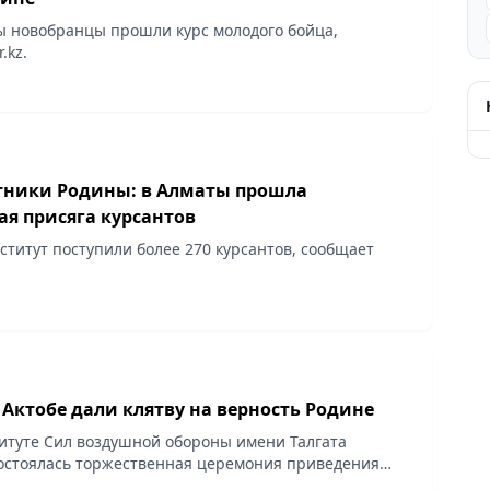
ы новобранцы прошли курс молодого бойца,
.kz.
ники Родины: в Алматы прошла
ая присяга курсантов
нститут поступили более 270 курсантов, сообщает
 Актобе дали клятву на верность Родине
итуте Сил воздушной обороны имени Талгата
остоялась торжественная церемония приведения
нной присяге, сообщает Vecher.kz. В мероприятии