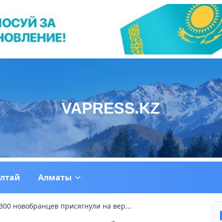
ултай
Алматы
00 новобранцев присягнули на вер...