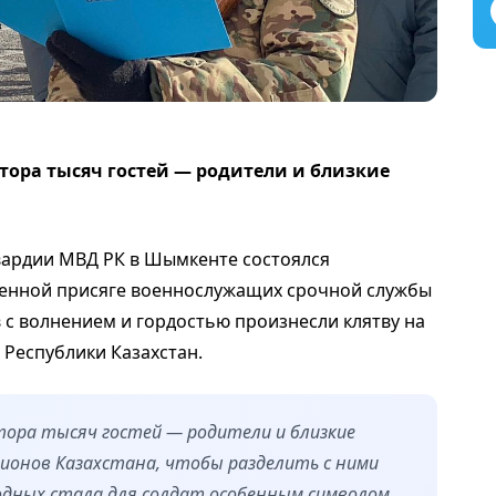
тора тысяч гостей — родители и близкие
вардии МВД РК в Шымкенте состоялся
оенной присяге военнослужащих срочной службы
 с волнением и гордостью произнесли клятву на
 Республики Казахстан.
тора тысяч гостей — родители и близкие
гионов Казахстана, чтобы разделить с ними
дных стала для солдат особенным символом