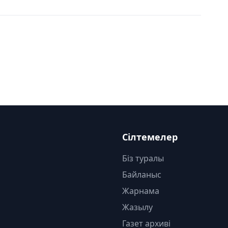
Сілтемелер
Біз туралы
Байланыс
Жарнама
Жазылу
Газет архиві