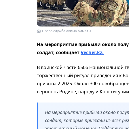
Пресс-служба акима Алматы
На мероприятие прибыли около полу
солдат, сообщает
Vecher.kz.
В воинской части 6506 Национальной г
торжественный ритуал приведения к В
призыва 2-2025. Около 300 новобранцев
верность Родине, народу и Конституции
На мероприятие прибыли около полу
солдат, которые приехали из всех ре
этот важный момент. Поддержка ро