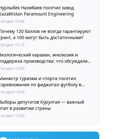
Нурлыбек Налибаев посетил завод
Kazakhstan Paramount Engineering
Сегодня 15:46
Почему 120 баллов не всегда гарантируют
грант, а 100 могут быть достаточными?
Сегодня 15:16
Экологический караван, инклюзия и
поддержка производства: что обсуждали
партии в регионах
Сегодня 15:00
Министр туризма и спорта посетил
соревнования по фиджитал-футболу в
рамках «Игр Будущего 2026»
Сегодня 14:39
Выборы депутатов Курултая — важный
этап в развитии страны
Сегодня 13:20